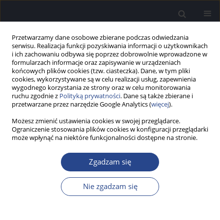
Przetwarzamy dane osobowe zbierane podczas odwiedzania
serwisu. Realizacja funkcji pozyskiwania informacji o użytkownikach
i ich zachowaniu odbywa się poprzez dobrowolnie wprowadzone w
formularzach informacje oraz zapisywanie w urządzeniach
końcowych plików cookies (tzw. ciasteczka). Dane, w tym pliki
cookies, wykorzystywane są w celu realizacji usług, zapewnienia
wygodnego korzystania ze strony oraz w celu monitorowania
ruchu zgodnie z
Polityką prywatności
. Dane są także zbierane i
Słowo kluczowe
SCAN-A
przetwarzane przez narzędzie Google Analytics (
więcej
).
Możesz zmienić ustawienia cookies w swojej przeglądarce.
Ograniczenie stosowania plików cookies w konfiguracji przeglądarki
PRAKTYKA KLINICZNA
może wpłynąć na niektóre funkcjonalności dostępne na stronie.
Zasady i metody normalizacji testów
przetwarzania słuchowego
Zgadzam się
Monika Lewandowska
,
Agnieszka Pluta
Now Audiofonol 2015;4(3):45-50
Nie zgadzam się
DOI
:
https://doi.org/10.17431/894597
Statystyki