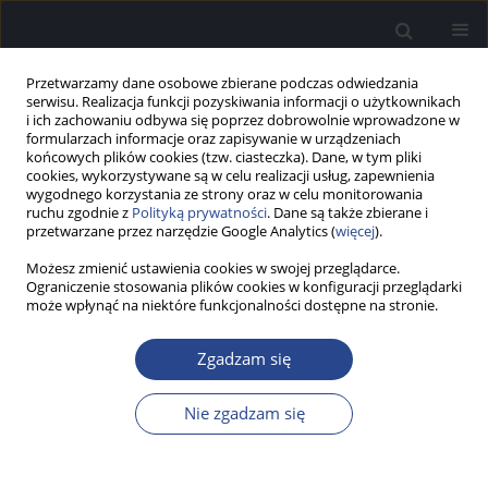
Przetwarzamy dane osobowe zbierane podczas odwiedzania
serwisu. Realizacja funkcji pozyskiwania informacji o użytkownikach
i ich zachowaniu odbywa się poprzez dobrowolnie wprowadzone w
formularzach informacje oraz zapisywanie w urządzeniach
końcowych plików cookies (tzw. ciasteczka). Dane, w tym pliki
cookies, wykorzystywane są w celu realizacji usług, zapewnienia
wygodnego korzystania ze strony oraz w celu monitorowania
ruchu zgodnie z
Polityką prywatności
. Dane są także zbierane i
Słowo kluczowe
aktywny implant
przetwarzane przez narzędzie Google Analytics (
więcej
).
ucha środkowego
Możesz zmienić ustawienia cookies w swojej przeglądarce.
Ograniczenie stosowania plików cookies w konfiguracji przeglądarki
może wpłynąć na niektóre funkcjonalności dostępne na stronie.
PRACA PRZEGLĄDOWA
Doniesienie o konsensusie dotyczącym
Zgadzam się
zastosowania urządzeń na przewodnictwo kostne
oraz implantów ucha środkowego w
Nie zgadzam się
przewodzeniowych i mieszanych ubytkach słuchu
Henryk Skarżyński
,
Anna Ratuszniak
,
Piotr H. Skarżyński
,
Elżbieta