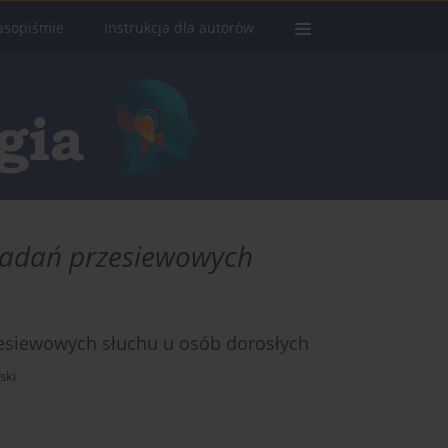
asopiśmie
Instrukcja dla autorów
badań przesiewowych
zesiewowych słuchu u osób dorosłych
ski