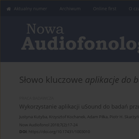
Aktualny numer
Archiwum
Online first
O cz
Słowo kluczowe
aplikacje do 
PRACA BADAWCZA
Wykorzystanie aplikacji uSound do badań pr
Justyna Kutyba
,
Krzysztof Kochanek
,
Adam Piłka
,
Piotr H. Skarżyń
Now Audiofonol 2018;7(2):17-24
DOI
:
https://doi.org/10.17431/1003010