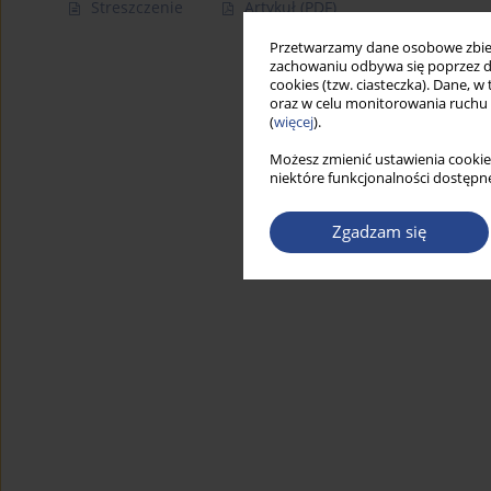
Streszczenie
Artykuł
(PDF)
Przetwarzamy dane osobowe zbiera
zachowaniu odbywa się poprzez d
cookies (tzw. ciasteczka). Dane, w
oraz w celu monitorowania ruchu
(
więcej
).
Możesz zmienić ustawienia cookie
niektóre funkcjonalności dostępne
Zgadzam się