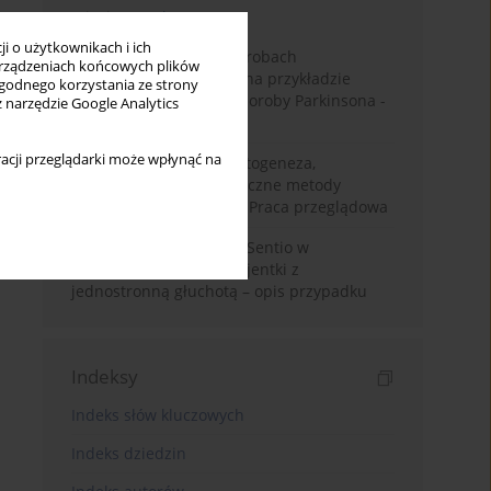
Miesiąc
Rok
i o użytkownikach i ich
Badanie zmysłów w chorobach
rządzeniach końcowych plików
neurodegeneracyjnych na przykładzie
wygodnego korzystania ze strony
choroby Alzheimera i choroby Parkinsona -
z narzędzie Google Analytics
przegląd literatury
acji przeglądarki może wpłynąć na
Choroba Meniere’a – patogeneza,
diagnostyka, niechirurgiczne metody
leczenia i kontrowersje. Praca przeglądowa
Wykorzystanie systemu Sentio w
konfiguracji CROS u pacjentki z
jednostronną głuchotą – opis przypadku
Indeksy
Indeks słów kluczowych
Indeks dziedzin