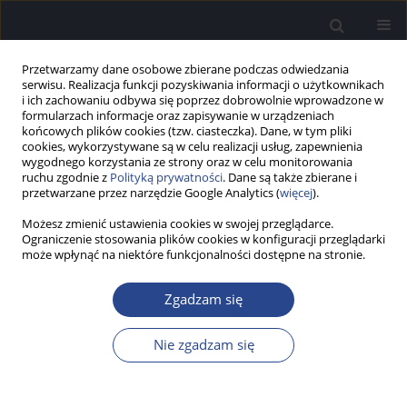
Przetwarzamy dane osobowe zbierane podczas odwiedzania
serwisu. Realizacja funkcji pozyskiwania informacji o użytkownikach
i ich zachowaniu odbywa się poprzez dobrowolnie wprowadzone w
formularzach informacje oraz zapisywanie w urządzeniach
końcowych plików cookies (tzw. ciasteczka). Dane, w tym pliki
cookies, wykorzystywane są w celu realizacji usług, zapewnienia
wygodnego korzystania ze strony oraz w celu monitorowania
ruchu zgodnie z
Polityką prywatności
. Dane są także zbierane i
Słowo kluczowe
dyzostoza
przetwarzane przez narzędzie Google Analytics (
więcej
).
żuchwowo-twarzowa
Możesz zmienić ustawienia cookies w swojej przeglądarce.
Ograniczenie stosowania plików cookies w konfiguracji przeglądarki
może wpłynąć na niektóre funkcjonalności dostępne na stronie.
PRACA PRZEGLĄDOWA
Zespół Treachera Collinsa – przegląd
Zgadzam się
piśmiennictwa
Nie zgadzam się
Alina Ratajczak
,
Piotr H. Skarżyński
,
Anna Ratuszniak
Now Audiofonol 2019;8(2):26-34
DOI
:
https://doi.org/10.17431/1003287