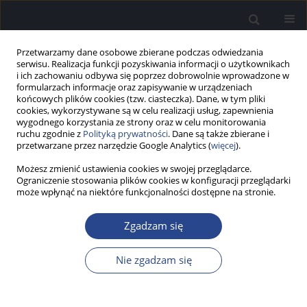
Przetwarzamy dane osobowe zbierane podczas odwiedzania
serwisu. Realizacja funkcji pozyskiwania informacji o użytkownikach
i ich zachowaniu odbywa się poprzez dobrowolnie wprowadzone w
formularzach informacje oraz zapisywanie w urządzeniach
końcowych plików cookies (tzw. ciasteczka). Dane, w tym pliki
cookies, wykorzystywane są w celu realizacji usług, zapewnienia
wygodnego korzystania ze strony oraz w celu monitorowania
ruchu zgodnie z
Polityką prywatności
. Dane są także zbierane i
Słowo kluczowe
metody oceny
przetwarzane przez narzędzie Google Analytics (
więcej
).
płynności mówienia
Możesz zmienić ustawienia cookies w swojej przeglądarce.
Ograniczenie stosowania plików cookies w konfiguracji przeglądarki
może wpłynąć na niektóre funkcjonalności dostępne na stronie.
PRACA PRZEGLĄDOWA
Ocena płynności mówienia
Zgadzam się
Tomasz Woźniak
,
Joanna Soboń
Nie zgadzam się
Now Audiofonol 2015;4(4):9-19
DOI
:
https://doi.org/10.17431/894809
Statystyki