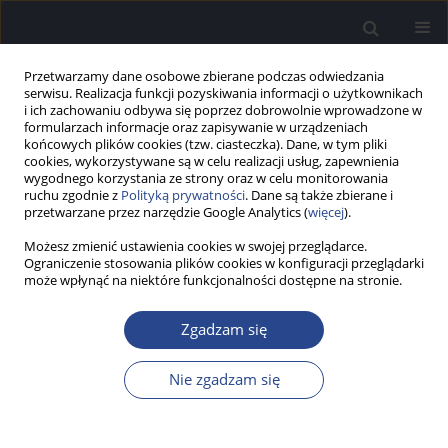
Przetwarzamy dane osobowe zbierane podczas odwiedzania
serwisu. Realizacja funkcji pozyskiwania informacji o użytkownikach
i ich zachowaniu odbywa się poprzez dobrowolnie wprowadzone w
formularzach informacje oraz zapisywanie w urządzeniach
końcowych plików cookies (tzw. ciasteczka). Dane, w tym pliki
cookies, wykorzystywane są w celu realizacji usług, zapewnienia
wygodnego korzystania ze strony oraz w celu monitorowania
ruchu zgodnie z
Polityką prywatności
. Dane są także zbierane i
Słowo kluczowe
powikłania
przetwarzane przez narzędzie Google Analytics (
więcej
).
wewnątrzczaszkowe
Możesz zmienić ustawienia cookies w swojej przeglądarce.
Ograniczenie stosowania plików cookies w konfiguracji przeglądarki
może wpłynąć na niektóre funkcjonalności dostępne na stronie.
STUDIUM PRZYPADKU
Porażenie nerwu twarzowego jako powikłanie po
Zgadzam się
zapaleniu ucha środkowego - opis przypadku.
Nie zgadzam się
Aleksandra Kołodziejak
,
Natalia Czajka
,
Magdalena Beata Skarżyńska
Now Audiofonol 2020;9(2-3):26-32
DOI
:
https://doi.org/10.17431/9.2-3.4