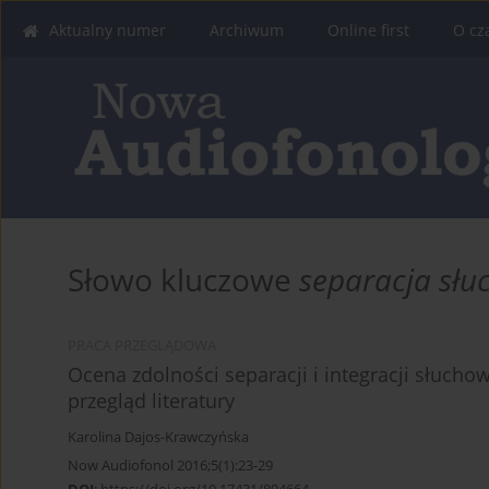
Aktualny numer
Archiwum
Online first
O cz
Słowo kluczowe
separacja sł
PRACA PRZEGLĄDOWA
Ocena zdolności separacji i integracji słucho
przegląd literatury
Karolina Dajos-Krawczyńska
Now Audiofonol 2016;5(1):23-29