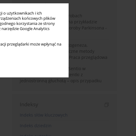
Miesiąc
Rok
i o użytkownikach i ich
Badanie zmysłów w chorobach
rządzeniach końcowych plików
neurodegeneracyjnych na przykładzie
wygodnego korzystania ze strony
choroby Alzheimera i choroby Parkinsona -
z narzędzie Google Analytics
przegląd literatury
acji przeglądarki może wpłynąć na
Choroba Meniere’a – patogeneza,
diagnostyka, niechirurgiczne metody
leczenia i kontrowersje. Praca przeglądowa
Wykorzystanie systemu Sentio w
konfiguracji CROS u pacjentki z
jednostronną głuchotą – opis przypadku
Indeksy
Indeks słów kluczowych
Indeks dziedzin