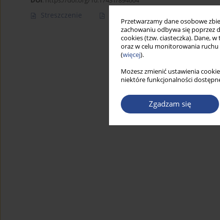
DOI
:
https://doi.org/10.17431/894664
Streszczenie
Artykuł
(PDF)
Przetwarzamy dane osobowe zbiera
zachowaniu odbywa się poprzez d
cookies (tzw. ciasteczka). Dane, w
oraz w celu monitorowania ruchu
(
więcej
).
Możesz zmienić ustawienia cookie
niektóre funkcjonalności dostępne
Zgadzam się