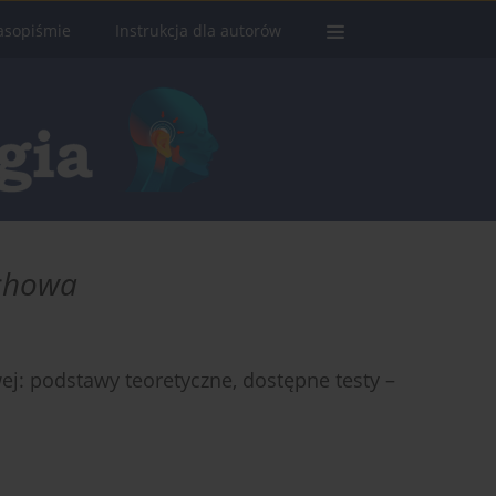
asopiśmie
Instrukcja dla autorów
uchowa
wej: podstawy teoretyczne, dostępne testy –