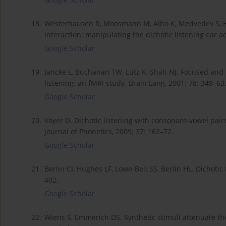
18.
Westerhausen R, Moosmann M, Alho K, Medvedev S, 
interaction: manipulating the dichotic listening ear a
Google Scholar
19.
Jancke L, Buchanan TW, Lutz K, Shah NJ. Focused and 
listening: an fMRI study. Brain Lang, 2001; 78: 349–63
Google Scholar
20.
Voyer D. Dichotic listening with consonant-vowel pairs
Journal of Phonetics, 2009; 37: 162–72.
Google Scholar
21.
Berlin CI, Hughes LF, Lowe-Bell SS, Berlin HL. Dichotic 
402.
Google Scholar
22.
Wiens S, Emmerich DS. Synthetic stimuli attenuate the