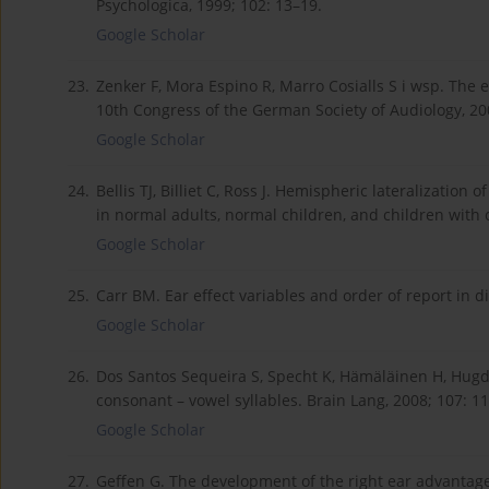
Psychologica, 1999; 102: 13–19.
Google Scholar
23.
Zenker F, Mora Espino R, Marro Cosialls S i wsp. The ef
10th Congress of the German Society of Audiology, 20
Google Scholar
24.
Bellis TJ, Billiet C, Ross J. Hemispheric lateralization
in normal adults, normal children, and children with 
Google Scholar
25.
Carr BM. Ear effect variables and order of report in dic
Google Scholar
26.
Dos Santos Sequeira S, Specht K, Hämäläinen H, Hugda
consonant – vowel syllables. Brain Lang, 2008; 107: 1
Google Scholar
27.
Geffen G. The development of the right ear advantage 