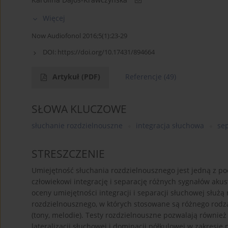
Więcej
Now Audiofonol 2016;5(1):23-29
DOI:
https://doi.org/10.17431/894664
Artykuł
(PDF)
Referencje
(49)
SŁOWA KLUCZOWE
słuchanie rozdzielnouszne
integracja słuchowa
se
STRESZCZENIE
Umiejętność słuchania rozdzielnousznego jest jedną z p
człowiekowi integrację i separację różnych sygnałów aku
oceny umiejętności integracji i separacji słuchowej służą
rozdzielnousznego, w których stosowane są różnego rodzaj
(tony, melodie). Testy rozdzielnouszne pozwalają również
lateralizacji słuchowej i dominacji półkulowej w zakresi