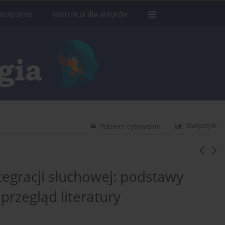
asopiśmie
Instrukcja dla autorów
Statystyki
Pobierz cytowanie
ntegracji słuchowej: podstawy
przegląd literatury