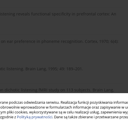
stening reveals functional specificity in prefrontal cortex: An
t on ear preference in phoneme recognition. Cortex, 1970; 6(4):
tic listening. Brain Lang, 1995; 49: 189–201.
n dichotic listening fMRI study on 113 subjects. Brain Lang,
ne podczas odwiedzania serwisu. Realizacja funkcji pozyskiwania informacj
obrowolnie wprowadzone w formularzach informacje oraz zapisywanie w u
 tym pliki cookies, wykorzystywane są w celu realizacji usług, zapewnienia 
 zgodnie z
Polityką prywatności
. Dane są także zbierane i przetwarzane prze
for the consonant-vowel dichotic listening test with and
ychol, 2000; 22(6): 793–803.