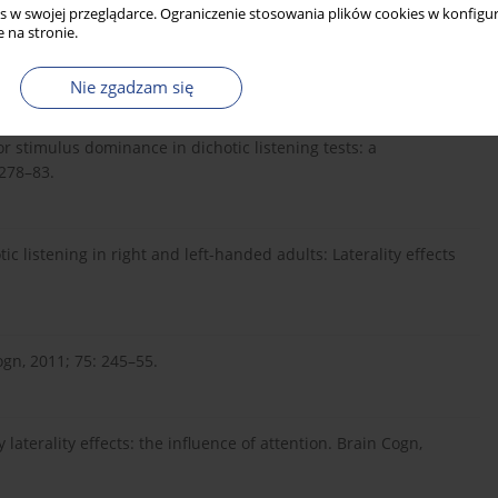
s w swojej przeglądarce. Ograniczenie stosowania plików cookies w konfigur
 na stronie.
munikacji językowej. Audiofonologia, 2002; 21: 179–86.
Nie zgadzam się
stimulus dominance in dichotic listening tests: a
 278–83.
 listening in right and left-handed adults: Laterality effects
ogn, 2011; 75: 245–55.
y laterality effects: the influence of attention. Brain Cogn,