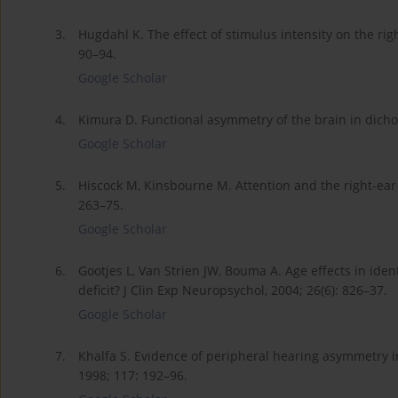
3.
Hugdahl K. The effect of stimulus intensity on the righ
90–94.
Google Scholar
4.
Kimura D. Functional asymmetry of the brain in dichoti
Google Scholar
5.
Hiscock M, Kinsbourne M. Attention and the right-ear
263–75.
Google Scholar
6.
Gootjes L, Van Strien JW, Bouma A. Age effects in iden
deficit? J Clin Exp Neuropsychol, 2004; 26(6): 826–37.
Google Scholar
7.
Khalfa S. Evidence of peripheral hearing asymmetry in 
1998; 117: 192–96.