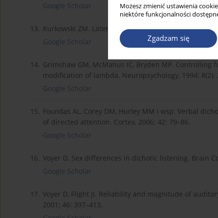
Google Scholar
Możesz zmienić ustawienia cookie
niektóre funkcjonalności dostępne
13.
Kurkowski ZM. Lateralizacja słuchowa a zaburzenia ko
Zgadzam się
Google Scholar
14.
Grimshaw GM, McManus IC, Bryden MP. Controlling for 
modification of lambda. Neuropsychology, 1994; 8(2):
Google Scholar
15.
Foundas AL, Corey DM, Hurley MM i wsp. Verbal dichotic
of directed attention. Cortex, 2006; 42: 79–86.
Google Scholar
16.
Voyer D. Sex differences in dichotic listening. Brain C
Google Scholar
17.
Voyer D, Flight JI. Reliability and magnitude of auditor
2001; 46: 397–413.
Google Scholar