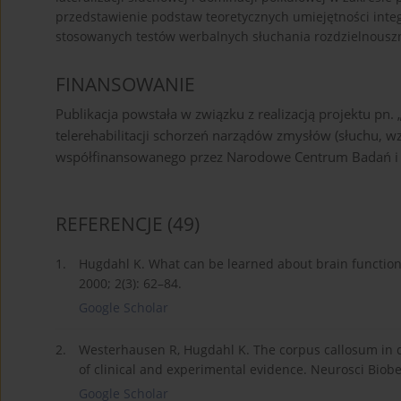
przedstawienie podstaw teoretycznych umiejętności integ
stosowanych testów werbalnych słuchania rozdzielnousz
FINANSOWANIE
Publikacja powstała w związku z realizacją projektu pn.
telerehabilitacji schorzeń narządów zmysłów (słuchu,
współfinansowanego przez Narodowe Centrum Badań 
REFERENCJE
(49)
1.
Hugdahl K. What can be learned about brain function 
2000; 2(3): 62–84.
Google Scholar
2.
Westerhausen R, Hugdahl K. The corpus callosum in d
of clinical and experimental evidence. Neurosci Biobe
Google Scholar