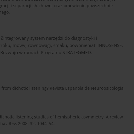
racji i separacji słuchowej oraz omówienie powszechnie
nego.
 „Zintegrowany system narzędzi do diagnostyki i
 wzroku, mowy, równowagi, smaku, powonienia)” INNOSENSE,
i Rozwoju w ramach Programu STRATEGMED.
from dichotic listening? Revista Espanola de Neuropsicologia,
ichotic listening studies of hemispheric asymmetry: A review
hav Rev, 2008; 32: 1044–54.