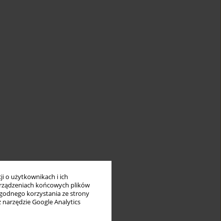
i o użytkownikach i ich
rządzeniach końcowych plików
wygodnego korzystania ze strony
z narzędzie Google Analytics