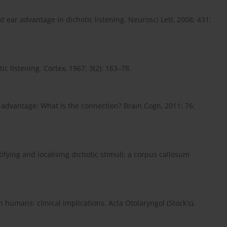
t ear advantage in dichotic listening. Neurosci Lett, 2008; 431:
c listening. Cortex, 1967; 3(2): 163–78.
 advantage: What is the connection? Brain Cogn, 2011; 76:
tifying and localising dichotic stimuli: a corpus callosum
humans: clinical implications. Acta Otolaryngol (Stock’s),