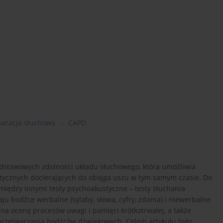
paracja słuchowa
CAPD
odstawowych zdolności układu słuchowego, która umożliwia
stycznych docierających do obojga uszu w tym samym czasie. Do
 między innymi testy psychoakustyczne – testy słuchania
u bodźce werbalne (sylaby, słowa, cyfry, zdania) i niewerbalne
 na ocenę procesów uwagi i pamięci krótkotrwałej, a także
e przetwarzania bodźców dźwiękowych. Celem artykułu było