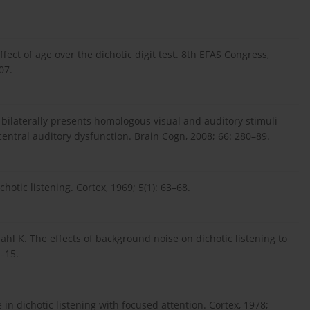
fect of age over the dichotic digit test. 8th EFAS Congress,
07.
 of bilaterally presents homologous visual and auditory stimuli
central auditory dysfunction. Brain Cogn, 2008; 66: 280–89.
hotic listening. Cortex, 1969; 5(1): 63–68.
hl K. The effects of background noise on dichotic listening to
1–15.
in dichotic listening with focused attention. Cortex, 1978;