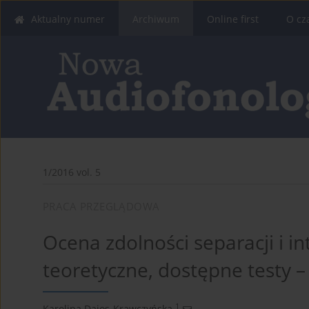
Aktualny numer
Archiwum
Online first
O cz
1/2016 vol. 5
PRACA PRZEGLĄDOWA
Ocena zdolności separacji i i
teoretyczne, dostępne testy – 
1
Karolina Dajos-Krawczyńska