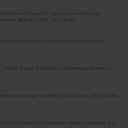
Hämäläinen H, Hugdahl K. Top–down and bottom–up
dvantage. Brain Res, 2009; 1250: 183–89.
nonfocused attention in verbal and emotional dichotic
.
: the role of place of articulation and stimulus dominance.
right ear advantage in children 5 to 13. Cortex, 1973; 9(4): 394–
 effect of attention on the dichotic right-ear advantage. Acta