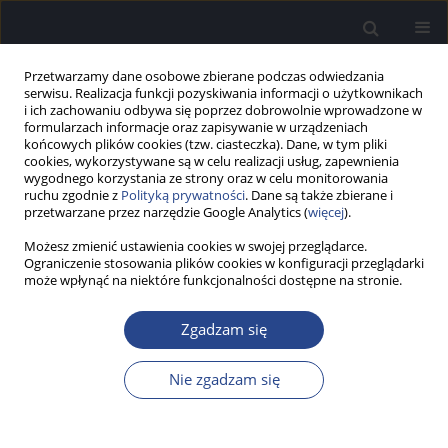
Przetwarzamy dane osobowe zbierane podczas odwiedzania
serwisu. Realizacja funkcji pozyskiwania informacji o użytkownikach
i ich zachowaniu odbywa się poprzez dobrowolnie wprowadzone w
formularzach informacje oraz zapisywanie w urządzeniach
końcowych plików cookies (tzw. ciasteczka). Dane, w tym pliki
cookies, wykorzystywane są w celu realizacji usług, zapewnienia
wygodnego korzystania ze strony oraz w celu monitorowania
ruchu zgodnie z
Polityką prywatności
. Dane są także zbierane i
Słowo kluczowe
terapia mowy
przetwarzane przez narzędzie Google Analytics (
więcej
).
Możesz zmienić ustawienia cookies w swojej przeglądarce.
Ograniczenie stosowania plików cookies w konfiguracji przeglądarki
PRAKTYKA KLINICZNA
może wpłynąć na niektóre funkcjonalności dostępne na stronie.
Lingwistyczne aspekty zaburzeń przetwarzania
słuchowego u dzieci i ich rehabilitacja z
Zgadzam się
perspektywy logopedy
Anna Skoczylas
Nie zgadzam się
Now Audiofonol 2018;7(4):51-57
DOI
:
https://doi.org/10.17431/1003242
Statystyki