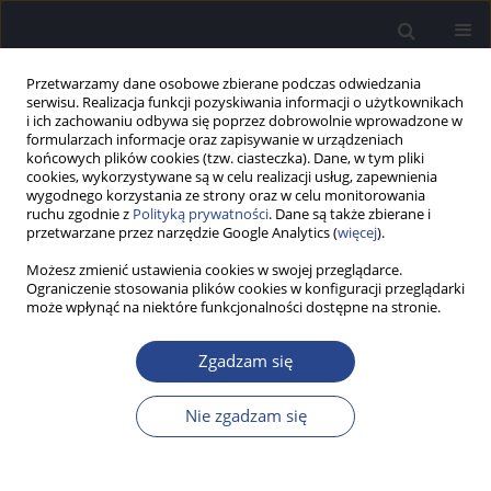
Przetwarzamy dane osobowe zbierane podczas odwiedzania
serwisu. Realizacja funkcji pozyskiwania informacji o użytkownikach
i ich zachowaniu odbywa się poprzez dobrowolnie wprowadzone w
formularzach informacje oraz zapisywanie w urządzeniach
końcowych plików cookies (tzw. ciasteczka). Dane, w tym pliki
cookies, wykorzystywane są w celu realizacji usług, zapewnienia
wygodnego korzystania ze strony oraz w celu monitorowania
ruchu zgodnie z
Polityką prywatności
. Dane są także zbierane i
Słowo kluczowe
wskaźnik
przetwarzane przez narzędzie Google Analytics (
więcej
).
niepełnosprawności głosowej VHI
Możesz zmienić ustawienia cookies w swojej przeglądarce.
Ograniczenie stosowania plików cookies w konfiguracji przeglądarki
może wpłynąć na niektóre funkcjonalności dostępne na stronie.
PRACA BADAWCZA
Subiektywna ocena jakości głosu w refluksowym
Zgadzam się
zapaleniu krtani – doniesienie wstępne
Nie zgadzam się
Ewa Pomirska
,
Agata Szkiełkowska
,
Anna Domeracka-Kołodziej
,
Elżbieta Włodarczyk
,
Małgorzata Mueller-Malesińska
Now Audiofonol 2017;6(1):52-60