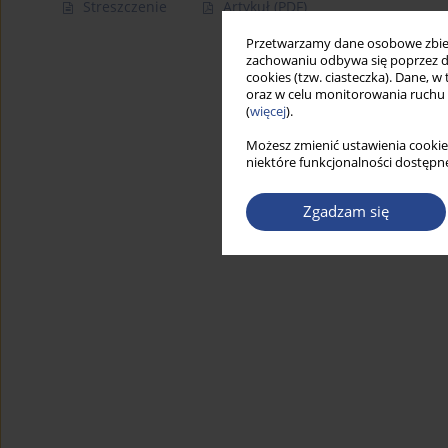
Streszczenie
Artykuł
(PDF)
Przetwarzamy dane osobowe zbiera
zachowaniu odbywa się poprzez d
cookies (tzw. ciasteczka). Dane, w
oraz w celu monitorowania ruchu
(
więcej
).
Możesz zmienić ustawienia cookie
niektóre funkcjonalności dostępne
Zgadzam się