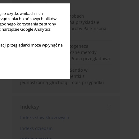
Miesiąc
Rok
i o użytkownikach i ich
Badanie zmysłów w chorobach
rządzeniach końcowych plików
neurodegeneracyjnych na przykładzie
wygodnego korzystania ze strony
choroby Alzheimera i choroby Parkinsona -
z narzędzie Google Analytics
przegląd literatury
acji przeglądarki może wpłynąć na
Choroba Meniere’a – patogeneza,
diagnostyka, niechirurgiczne metody
leczenia i kontrowersje. Praca przeglądowa
Wykorzystanie systemu Sentio w
konfiguracji CROS u pacjentki z
jednostronną głuchotą – opis przypadku
Indeksy
Indeks słów kluczowych
Indeks dziedzin