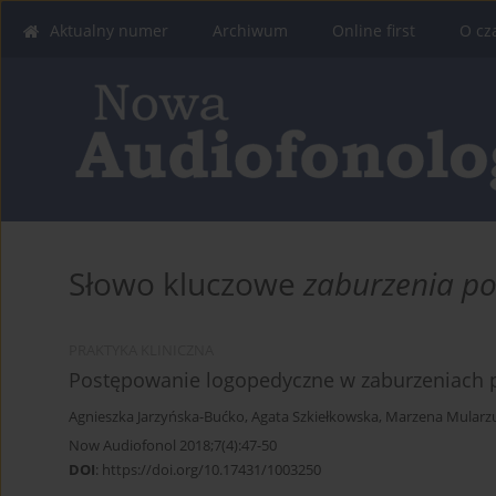
Aktualny numer
Archiwum
Online first
O cz
Słowo kluczowe
zaburzenia po
PRAKTYKA KLINICZNA
Postępowanie logopedyczne w zaburzeniach 
Agnieszka Jarzyńska-Bućko
,
Agata Szkiełkowska
,
Marzena Mularz
Now Audiofonol 2018;7(4):47-50
DOI
:
https://doi.org/10.17431/1003250