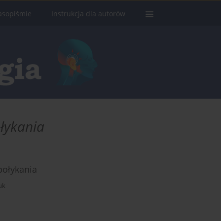
asopiśmie
Instrukcja dla autorów
łykania
połykania
uk