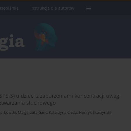
asopiśmie
Instrukcja dla autorów
(SPS-S) u dzieci z zaburzeniami koncentracji uwagi
zetwarzania słuchowego
Kurkowski
,
Małgorzata Ganc
,
Katarzyna Cieśla
,
Henryk Skarżyński