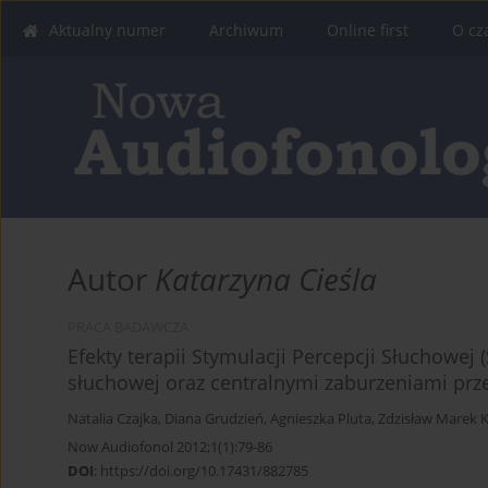
Aktualny numer
Archiwum
Online first
O cz
Autor
Katarzyna Cieśla
PRACA BADAWCZA
Efekty terapii Stymulacji Percepcji Słuchowej 
słuchowej oraz centralnymi zaburzeniami pr
Natalia Czajka
,
Diana Grudzień
,
Agnieszka Pluta
,
Zdzisław Marek 
Now Audiofonol 2012;1(1):79-86
DOI
:
https://doi.org/10.17431/882785