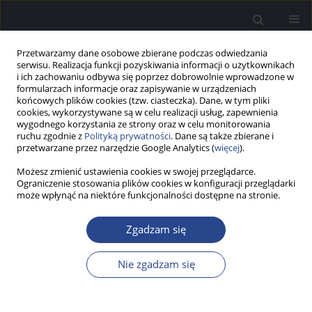
Przetwarzamy dane osobowe zbierane podczas odwiedzania
serwisu. Realizacja funkcji pozyskiwania informacji o użytkownikach
i ich zachowaniu odbywa się poprzez dobrowolnie wprowadzone w
formularzach informacje oraz zapisywanie w urządzeniach
końcowych plików cookies (tzw. ciasteczka). Dane, w tym pliki
cookies, wykorzystywane są w celu realizacji usług, zapewnienia
wygodnego korzystania ze strony oraz w celu monitorowania
ruchu zgodnie z
Polityką prywatności
. Dane są także zbierane i
Autor
Małgorzata Talarek
przetwarzane przez narzędzie Google Analytics (
więcej
).
Możesz zmienić ustawienia cookies w swojej przeglądarce.
PRACA BADAWCZA
Ograniczenie stosowania plików cookies w konfiguracji przeglądarki
Ocena przydatności Kapsułowego Testu Węchu
może wpłynąć na niektóre funkcjonalności dostępne na stronie.
(KTW) w badaniu przesiewowym węchu
Zgadzam się
Małgorzata Talarek
,
Małgorzata Buksińska
,
Elżbieta Gos
,
Adam Piłka
,
Piotr H. Skarżyński
,
Henryk Skarżyński
Nie zgadzam się
Now Audiofonol 2026;15(2):61-69
Statystyki
Streszczenie
Artykuł
(PDF)