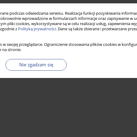
ne podczas odwiedzania serwisu. Realizacja funkcji pozyskiwania informacj
obrowolnie wprowadzone w formularzach informacje oraz zapisywanie w u
m w zawodach artystycznych i pedagogicznych
 tym pliki cookies, wykorzystywane są w celu realizacji usług, zapewnienia 
 zgodnie z
Polityką prywatności
. Dane są także zbierane i przetwarzane prze
z
s w swojej przeglądarce. Ograniczenie stosowania plików cookies w konfigur
 na stronie.
Statystyki
Nie zgadzam się