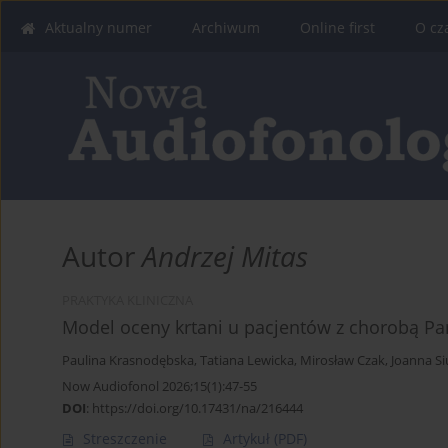
Aktualny numer
Archiwum
Online first
O cz
Autor
Andrzej Mitas
PRAKTYKA KLINICZNA
Model oceny krtani u pacjentów z chorobą Pa
Paulina Krasnodębska
,
Tatiana Lewicka
,
Mirosław Czak
,
Joanna S
Now Audiofonol 2026;15(1):47-55
DOI
:
https://doi.org/10.17431/na/216444
Streszczenie
Artykuł
(PDF)