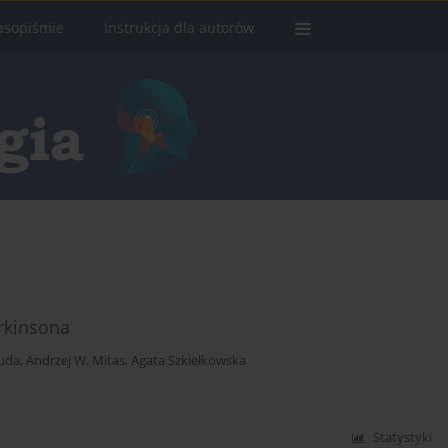
asopiśmie
Instrukcja dla autorów
rkinsona
iuda
,
Andrzej W. Mitas
,
Agata Szkiełkowska
Statystyki