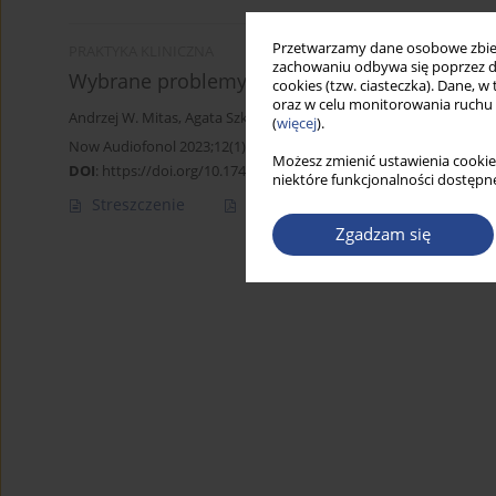
Przetwarzamy dane osobowe zbiera
PRAKTYKA KLINICZNA
zachowaniu odbywa się poprzez d
Wybrane problemy optymalizacji pracy głose
cookies (tzw. ciasteczka). Dane, w
oraz w celu monitorowania ruchu
Andrzej W. Mitas
,
Agata Szkiełkowska
,
Mirosław Czak
,
Julia M. Nyc
(
więcej
).
Now Audiofonol 2023;12(1):65-71
Możesz zmienić ustawienia cookie
DOI
:
https://doi.org/10.17431/na/153096
niektóre funkcjonalności dostępne
Streszczenie
Artykuł
(PDF)
Zgadzam się