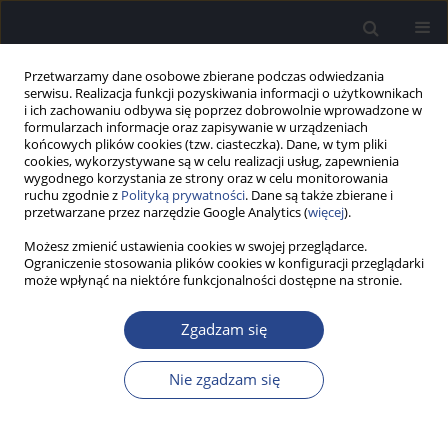
Przetwarzamy dane osobowe zbierane podczas odwiedzania
serwisu. Realizacja funkcji pozyskiwania informacji o użytkownikach
i ich zachowaniu odbywa się poprzez dobrowolnie wprowadzone w
formularzach informacje oraz zapisywanie w urządzeniach
końcowych plików cookies (tzw. ciasteczka). Dane, w tym pliki
cookies, wykorzystywane są w celu realizacji usług, zapewnienia
wygodnego korzystania ze strony oraz w celu monitorowania
ruchu zgodnie z
Polityką prywatności
. Dane są także zbierane i
Autor
Katarzyna Buczek
przetwarzane przez narzędzie Google Analytics (
więcej
).
Możesz zmienić ustawienia cookies w swojej przeglądarce.
Ograniczenie stosowania plików cookies w konfiguracji przeglądarki
PRAKTYKA KLINICZNA
może wpłynąć na niektóre funkcjonalności dostępne na stronie.
Stymulacja gałęzi usznej nerwu błędnego (tVNS)
w terapii szumów usznych – aktualne doniesienia
Zgadzam się
Katarzyna Buczek
,
Piotr H. Skarżyński
,
Danuta Raj-Koziak
Now Audiofonol 2024;13(2):43-50
Nie zgadzam się
DOI
:
https://doi.org/10.17431/na/173541
Statystyki