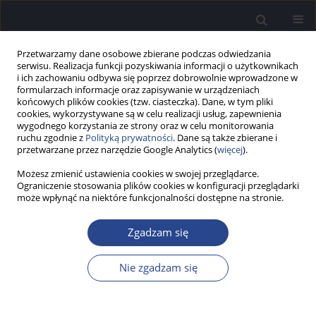
Przetwarzamy dane osobowe zbierane podczas odwiedzania
serwisu. Realizacja funkcji pozyskiwania informacji o użytkownikach
i ich zachowaniu odbywa się poprzez dobrowolnie wprowadzone w
formularzach informacje oraz zapisywanie w urządzeniach
końcowych plików cookies (tzw. ciasteczka). Dane, w tym pliki
cookies, wykorzystywane są w celu realizacji usług, zapewnienia
wygodnego korzystania ze strony oraz w celu monitorowania
ruchu zgodnie z
Polityką prywatności
. Dane są także zbierane i
Autor
Kalina Cyz
przetwarzane przez narzędzie Google Analytics (
więcej
).
Możesz zmienić ustawienia cookies w swojej przeglądarce.
PRACA PRZEGLĄDOWA
Ograniczenie stosowania plików cookies w konfiguracji przeglądarki
Wpływ wczesnej implantacji ślimakowej u dzieci
może wpłynąć na niektóre funkcjonalności dostępne na stronie.
na rozwój umiejętności słuchowych i językowych
– przegląd literatury
Zgadzam się
Beata Dziendziel
,
Małgorzata Dębińska
,
Kalina Cyz
,
Marta Mrówka
,
Nie zgadzam się
Elżbieta Włodarczyk
,
Henryk Skarżyński
Now Audiofonol 2026;15(2):9-27
Statystyki