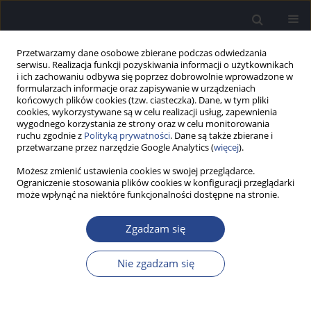
Przetwarzamy dane osobowe zbierane podczas odwiedzania
serwisu. Realizacja funkcji pozyskiwania informacji o użytkownikach
i ich zachowaniu odbywa się poprzez dobrowolnie wprowadzone w
formularzach informacje oraz zapisywanie w urządzeniach
końcowych plików cookies (tzw. ciasteczka). Dane, w tym pliki
cookies, wykorzystywane są w celu realizacji usług, zapewnienia
wygodnego korzystania ze strony oraz w celu monitorowania
ruchu zgodnie z
Polityką prywatności
. Dane są także zbierane i
Autor
Natalia Imiołek
przetwarzane przez narzędzie Google Analytics (
więcej
).
Możesz zmienić ustawienia cookies w swojej przeglądarce.
Ograniczenie stosowania plików cookies w konfiguracji przeglądarki
STUDIUM PRZYPADKU
może wpłynąć na niektóre funkcjonalności dostępne na stronie.
Zastosowanie aparatu słuchowego, a następnie
implantu na przewodnictwo kostne u dziecka z
Zgadzam się
anocją – opis przypadku
Natalia Imiołek
,
Katarzyna B. Cywka
,
Piotr H. Skarżyński
Nie zgadzam się
Now Audiofonol 2025;14(2):76-81
DOI
:
https://doi.org/10.17431/na/203247
Statystyki