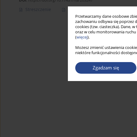
DOI
:
https://doi.org/10.17431/na/203247
Streszczenie
Artykuł
(PDF)
Przetwarzamy dane osobowe zbiera
zachowaniu odbywa się poprzez d
cookies (tzw. ciasteczka). Dane, w
oraz w celu monitorowania ruchu
(
więcej
).
Możesz zmienić ustawienia cookie
niektóre funkcjonalności dostępne
Zgadzam się