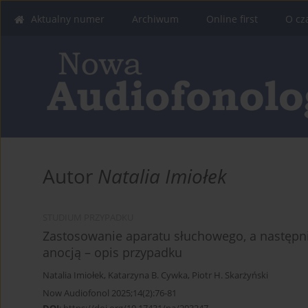
Aktualny numer
Archiwum
Online first
O cz
Autor
Natalia Imiołek
STUDIUM PRZYPADKU
Zastosowanie aparatu słuchowego, a następni
anocją – opis przypadku
Natalia Imiołek
,
Katarzyna B. Cywka
,
Piotr H. Skarżyński
Now Audiofonol 2025;14(2):76-81