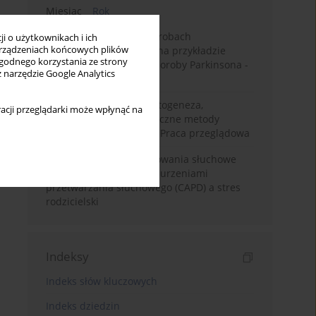
Miesiąc
Rok
Badanie zmysłów w chorobach
i o użytkownikach i ich
rządzeniach końcowych plików
neurodegeneracyjnych na przykładzie
wygodnego korzystania ze strony
choroby Alzheimera i choroby Parkinsona -
z narzędzie Google Analytics
przegląd literatury
Choroba Meniere’a – patogeneza,
acji przeglądarki może wpłynąć na
diagnostyka, niechirurgiczne metody
leczenia i kontrowersje. Praca przeglądowa
Relacje rodzinne i zachowania słuchowe
dzieci z centralnymi zaburzeniami
przetwarzania słuchowego (CAPD) a stres
rodzicielski
Indeksy
Indeks słów kluczowych
Indeks dziedzin