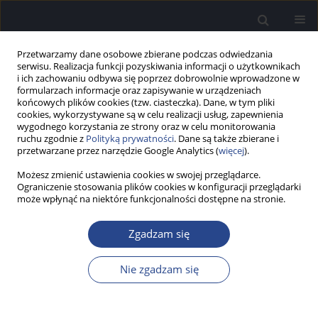
Przetwarzamy dane osobowe zbierane podczas odwiedzania
serwisu. Realizacja funkcji pozyskiwania informacji o użytkownikach
i ich zachowaniu odbywa się poprzez dobrowolnie wprowadzone w
formularzach informacje oraz zapisywanie w urządzeniach
końcowych plików cookies (tzw. ciasteczka). Dane, w tym pliki
cookies, wykorzystywane są w celu realizacji usług, zapewnienia
wygodnego korzystania ze strony oraz w celu monitorowania
ruchu zgodnie z
Polityką prywatności
. Dane są także zbierane i
Autor
Wiesław Jędrzejczak
przetwarzane przez narzędzie Google Analytics (
więcej
).
Możesz zmienić ustawienia cookies w swojej przeglądarce.
STUDIUM PRZYPADKU
Ograniczenie stosowania plików cookies w konfiguracji przeglądarki
Przydatność emisji otoakustycznych wywołanych
może wpłynąć na niektóre funkcjonalności dostępne na stronie.
trzaskiem w ocenie zaburzeń funkcji trąbki
słuchowej - studium przypadku
Zgadzam się
Małgorzata Pastucha
,
Edyta Piłka
,
Wiesław Wiktor Jędrzejczak
,
Henryk
Nie zgadzam się
Skarżyński
Now Audiofonol 2020;9(2-3):17-21
DOI
:
https://doi.org/10.17431/9.2-3.2
Statystyki