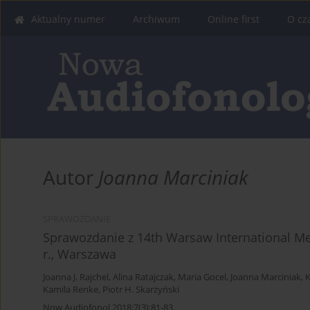
Aktualny numer
Archiwum
Online first
O cz
Autor
Joanna Marciniak
SPRAWOZDANIE
Sprawozdanie z 14th Warsaw International Med
r., Warszawa
Joanna J. Rajchel
,
Alina Ratajczak
,
Maria Gocel
,
Joanna Marciniak
,
K
Kamila Renke
,
Piotr H. Skarżyński
Now Audiofonol 2018;7(3):81-83