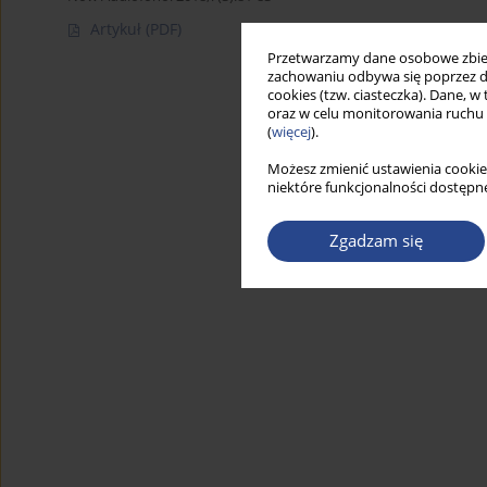
Artykuł
(PDF)
Przetwarzamy dane osobowe zbiera
zachowaniu odbywa się poprzez d
cookies (tzw. ciasteczka). Dane, w
oraz w celu monitorowania ruchu
(
więcej
).
Możesz zmienić ustawienia cookie
niektóre funkcjonalności dostępne
Zgadzam się