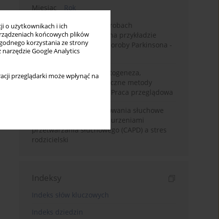
Miesiąc
Rok
Badanie zmysłów w chorobach
i o użytkownikach i ich
rządzeniach końcowych plików
neurodegeneracyjnych na przykładzie
wygodnego korzystania ze strony
choroby Alzheimera i choroby Parkinsona -
z narzędzie Google Analytics
przegląd literatury
Choroba Meniere’a – patogeneza,
acji przeglądarki może wpłynąć na
diagnostyka, niechirurgiczne metody
leczenia i kontrowersje. Praca przeglądowa
Relacje rodzinne i zachowania słuchowe
dzieci z centralnymi zaburzeniami
przetwarzania słuchowego (CAPD) a stres
rodzicielski
Indeksy
Indeks słów kluczowych
Indeks dziedzin