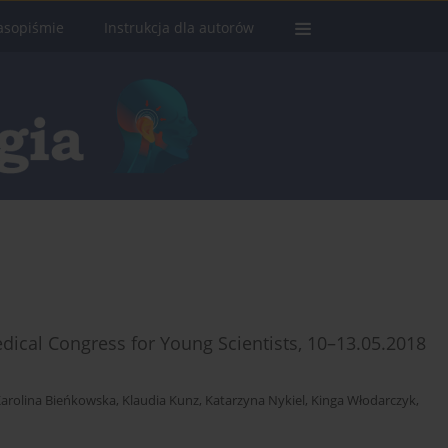
asopiśmie
Instrukcja dla autorów
ical Congress for Young Scientists, 10–13.05.2018
arolina Bieńkowska
,
Klaudia Kunz
,
Katarzyna Nykiel
,
Kinga Włodarczyk
,