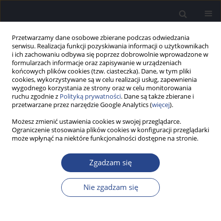
Przetwarzamy dane osobowe zbierane podczas odwiedzania
serwisu. Realizacja funkcji pozyskiwania informacji o użytkownikach
i ich zachowaniu odbywa się poprzez dobrowolnie wprowadzone w
formularzach informacje oraz zapisywanie w urządzeniach
końcowych plików cookies (tzw. ciasteczka). Dane, w tym pliki
cookies, wykorzystywane są w celu realizacji usług, zapewnienia
wygodnego korzystania ze strony oraz w celu monitorowania
ruchu zgodnie z
Polityką prywatności
. Dane są także zbierane i
Autor
Jose-Luis Padilla
przetwarzane przez narzędzie Google Analytics (
więcej
).
Możesz zmienić ustawienia cookies w swojej przeglądarce.
Ograniczenie stosowania plików cookies w konfiguracji przeglądarki
PRACA BADAWCZA
może wpłynąć na niektóre funkcjonalności dostępne na stronie.
Adaptacja kwestionariusza LittlEARS do języka
polskiego
Zgadzam się
Anita Obrycka
,
Anna Piotrowska
,
Artur Lorens
,
Agnieszka Pankowska
,
Jose-Luis Padilla
,
Henryk Skarżyński
Nie zgadzam się
Now Audiofonol 2013;2(3):33-39
DOI
:
https://doi.org/10.17431/884008
Statystyki