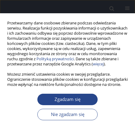
Przetwarzamy dane osobowe zbierane podczas odwiedzania
serwisu. Realizacja funkcji pozyskiwania informacji o użytkownikach
i ich zachowaniu odbywa się poprzez dobrowolnie wprowadzone w
formularzach informacje oraz zapisywanie w urządzeniach
końcowych plików cookies (tzw. ciasteczka). Dane, w tym pliki
cookies, wykorzystywane są w celu realizacji usług, zapewnienia
wygodnego korzystania ze strony oraz w celu monitorowania
ruchu zgodnie z
Polityką prywatności
. Dane są także zbierane i
Autor
Adam Junka
przetwarzane przez narzędzie Google Analytics (
więcej
).
Możesz zmienić ustawienia cookies w swojej przeglądarce.
Ograniczenie stosowania plików cookies w konfiguracji przeglądarki
PRACA PRZEGLĄDOWA
może wpłynąć na niektóre funkcjonalności dostępne na stronie.
Zastosowanie dichlorowodorku oktenidyny w
otorynolaryngologii – przegląd badań
in vitro
oraz
Zgadzam się
klinicznych
Aleksandra Olkiewicz
,
Adam Junka
,
Tomasz Zatoński
Nie zgadzam się
Now Audiofonol 2025;14(1):11-18
DOI
:
https://doi.org/10.17431/na/201134
Statystyki