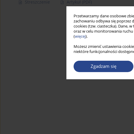
Streszczenie
Artykuł
(PDF)
Przetwarzamy dane osobowe zbiera
zachowaniu odbywa się poprzez d
cookies (tzw. ciasteczka). Dane, w
oraz w celu monitorowania ruchu
(
więcej
).
Możesz zmienić ustawienia cookie
niektóre funkcjonalności dostępne
Zgadzam się