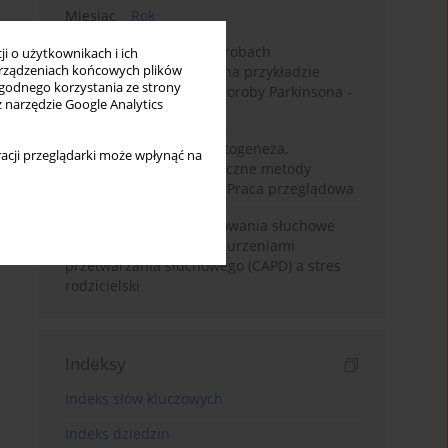
Miesiąc
Rok
Badanie zmysłów w chorobach
i o użytkownikach i ich
rządzeniach końcowych plików
neurodegeneracyjnych na przykładzie
wygodnego korzystania ze strony
choroby Alzheimera i choroby Parkinsona -
z narzędzie Google Analytics
przegląd literatury
Choroba Meniere’a – patogeneza,
acji przeglądarki może wpłynąć na
diagnostyka, niechirurgiczne metody
leczenia i kontrowersje. Praca przeglądowa
Relacje rodzinne i zachowania słuchowe
dzieci z centralnymi zaburzeniami
przetwarzania słuchowego (CAPD) a stres
rodzicielski
Indeksy
Indeks słów kluczowych
Indeks dziedzin