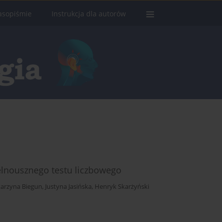
asopiśmie
Instrukcja dla autorów
elnousznego testu liczbowego
tarzyna Biegun
,
Justyna Jasińska
,
Henryk Skarżyński