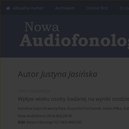
Aktualny numer
Archiwum
Online first
O cz
Autor
Justyna Jasińska
PRACA BADAWCZA
Wpływ wieku osoby badanej na wyniki rozdzi
Karolina Dajos-Krawczyńska
,
Krzysztof Kochanek
,
Adam Piłka
,
Ka
Now Audiofonol 2014;3(4):28-35
DOI
:
https://doi.org/10.17431/893150