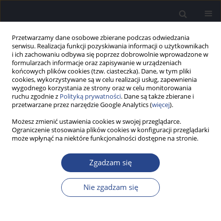
Przetwarzamy dane osobowe zbierane podczas odwiedzania
serwisu. Realizacja funkcji pozyskiwania informacji o użytkownikach
i ich zachowaniu odbywa się poprzez dobrowolnie wprowadzone w
formularzach informacje oraz zapisywanie w urządzeniach
końcowych plików cookies (tzw. ciasteczka). Dane, w tym pliki
cookies, wykorzystywane są w celu realizacji usług, zapewnienia
wygodnego korzystania ze strony oraz w celu monitorowania
ruchu zgodnie z
Polityką prywatności
. Dane są także zbierane i
Autor
Karolina Bieńkowska
przetwarzane przez narzędzie Google Analytics (
więcej
).
Możesz zmienić ustawienia cookies w swojej przeglądarce.
Ograniczenie stosowania plików cookies w konfiguracji przeglądarki
PRACA PRZEGLĄDOWA
może wpłynąć na niektóre funkcjonalności dostępne na stronie.
Wyniki implantacji ślimakowej u dzieci z
zespołem Dandy’ego-Walkera – przegląd
Zgadzam się
piśmiennictwa
Karolina W. Bieńkowska
,
Joanna J. Rajchel
,
Piotr H. Skarżyński
Nie zgadzam się
Now Audiofonol 2019;8(1):35-41
DOI
:
https://doi.org/10.17431/1003293
Statystyki