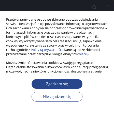
Przetwarzamy dane osobowe zbierane podczas odwiedzania
serwisu. Realizacja funkcji pozyskiwania informacji o użytkownikach
i ich zachowaniu odbywa się poprzez dobrowolnie wprowadzone w
formularzach informacje oraz zapisywanie w urządzeniach
końcowych plików cookies (tzw. ciasteczka). Dane, w tym pliki
cookies, wykorzystywane są w celu realizacji usług, zapewnienia
wygodnego korzystania ze strony oraz w celu monitorowania
ruchu zgodnie z
Polityką prywatności
. Dane są także zbierane i
Autor
Kazimiera Krakowiak
przetwarzane przez narzędzie Google Analytics (
więcej
).
Możesz zmienić ustawienia cookies w swojej przeglądarce.
Ograniczenie stosowania plików cookies w konfiguracji przeglądarki
PRACA PRZEGLĄDOWA
może wpłynąć na niektóre funkcjonalności dostępne na stronie.
Wizualizacja mówienia i wielozmysłowe
wspomaganie słuchania z zastosowaniem
Zgadzam się
fonogestów
Kazimiera Krakowiak
Nie zgadzam się
Now Audiofonol 2013;2(1):11-15
DOI
:
https://doi.org/10.17431/889202
Statystyki