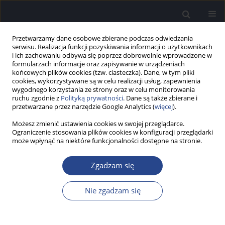
Przetwarzamy dane osobowe zbierane podczas odwiedzania
serwisu. Realizacja funkcji pozyskiwania informacji o użytkownikach
i ich zachowaniu odbywa się poprzez dobrowolnie wprowadzone w
formularzach informacje oraz zapisywanie w urządzeniach
końcowych plików cookies (tzw. ciasteczka). Dane, w tym pliki
cookies, wykorzystywane są w celu realizacji usług, zapewnienia
wygodnego korzystania ze strony oraz w celu monitorowania
ruchu zgodnie z
Polityką prywatności
. Dane są także zbierane i
Autor
Marek Polak
przetwarzane przez narzędzie Google Analytics (
więcej
).
Możesz zmienić ustawienia cookies w swojej przeglądarce.
Ograniczenie stosowania plików cookies w konfiguracji przeglądarki
PRACA BADAWCZA
może wpłynąć na niektóre funkcjonalności dostępne na stronie.
Akustycznie wywołane potencjały ślimakowe u
osób z implantem ślimakowym – doniesienie
Zgadzam się
wstępne
Adam Walkowiak
,
Artur Lorens
,
Anita Obrycka
,
Marek Polak
,
Tomasz
Nie zgadzam się
Wiśniewski
,
Aleksandra Kowalczuk
,
Henryk Skarżyński
Now Audiofonol 2019;8(4):17-21
DOI
:
https://doi.org/10.17431/1003146