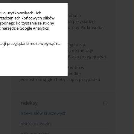
Miesiąc
Rok
i o użytkownikach i ich
Badanie zmysłów w chorobach
rządzeniach końcowych plików
neurodegeneracyjnych na przykładzie
wygodnego korzystania ze strony
choroby Alzheimera i choroby Parkinsona -
z narzędzie Google Analytics
przegląd literatury
acji przeglądarki może wpłynąć na
Choroba Meniere’a – patogeneza,
diagnostyka, niechirurgiczne metody
leczenia i kontrowersje. Praca przeglądowa
Wykorzystanie systemu Sentio w
konfiguracji CROS u pacjentki z
jednostronną głuchotą – opis przypadku
Indeksy
Indeks słów kluczowych
Indeks dziedzin