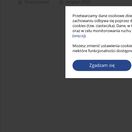
Streszczenie
Artykuł
(PDF)
Przetwarzamy dane osobowe zbiera
zachowaniu odbywa się poprzez d
cookies (tzw. ciasteczka). Dane, w
oraz w celu monitorowania ruchu
(
więcej
).
Możesz zmienić ustawienia cookie
niektóre funkcjonalności dostępne
Zgadzam się