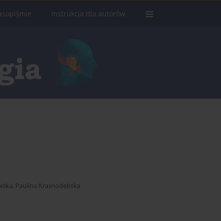
asopiśmie
Instrukcja dla autorów
wska
,
Paulina Krasnodębska