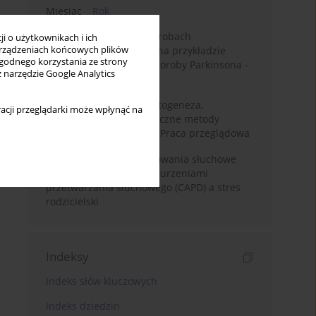
Miesiąc
Rok
Badanie zmysłów w chorobach
i o użytkownikach i ich
rządzeniach końcowych plików
neurodegeneracyjnych na przykładzie
wygodnego korzystania ze strony
choroby Alzheimera i choroby Parkinsona -
z narzędzie Google Analytics
przegląd literatury
Choroba Meniere’a – patogeneza,
acji przeglądarki może wpłynąć na
diagnostyka, niechirurgiczne metody
leczenia i kontrowersje. Praca przeglądowa
Relacje rodzinne i zachowania słuchowe
dzieci z centralnymi zaburzeniami
przetwarzania słuchowego (CAPD) a stres
rodzicielski
Indeksy
Indeks słów kluczowych
Indeks dziedzin