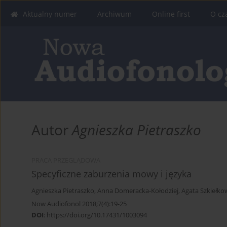
Aktualny numer
Archiwum
Online first
O cz
Autor
Agnieszka Pietraszko
PRACA PRZEGLĄDOWA
Specyficzne zaburzenia mowy i języka
Agnieszka Pietraszko
,
Anna Domeracka-Kołodziej
,
Agata Szkiełko
Now Audiofonol 2018;7(4):19-25
DOI
:
https://doi.org/10.17431/1003094