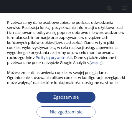
Przetwarzamy dane osobowe zbierane podczas odwiedzania
serwisu. Realizacja funkcji pozyskiwania informacji o użytkownikach
i ich zachowaniu odbywa się poprzez dobrowolnie wprowadzone w
formularzach informacje oraz zapisywanie w urządzeniach
końcowych plików cookies (tzw. ciasteczka). Dane, w tym pliki
cookies, wykorzystywane są w celu realizacji usług, zapewnienia
wygodnego korzystania ze strony oraz w celu monitorowania
ruchu zgodnie z
Polityką prywatności
. Dane są także zbierane i
Autor
Piotr Skarzynski
przetwarzane przez narzędzie Google Analytics (
więcej
).
Możesz zmienić ustawienia cookies w swojej przeglądarce.
PRACA BADAWCZA
Ograniczenie stosowania plików cookies w konfiguracji przeglądarki
Zastosowanie hiperbarycznej terapii tlenowej
może wpłynąć na niektóre funkcjonalności dostępne na stronie.
jako uzupełnienia w leczeniu
glikokortykosteroidami w nagłej głuchocie -
Zgadzam się
badanie retrospektywne
Nie zgadzam się
Piotr H. Skarzynski
,
Aleksandra Kołodziejak
,
Elżbieta Gos
,
Magdalena B.
Skarżyńska
,
Natalia Czajka
,
Henryk Skarżyński
Now Audiofonol 2024;13(1):43-49