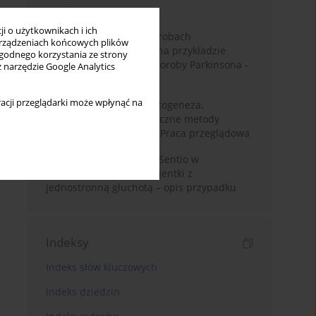
Miesiąc
Rok
i o użytkownikach i ich
Badanie zmysłów w chorobach
rządzeniach końcowych plików
neurodegeneracyjnych na przykładzie
wygodnego korzystania ze strony
choroby Alzheimera i choroby Parkinsona -
z narzędzie Google Analytics
przegląd literatury
acji przeglądarki może wpłynąć na
Choroba Meniere’a – patogeneza,
diagnostyka, niechirurgiczne metody
leczenia i kontrowersje. Praca przeglądowa
Wykorzystanie systemu Sentio w
konfiguracji CROS u pacjentki z
jednostronną głuchotą – opis przypadku
Indeksy
Indeks słów kluczowych
Indeks dziedzin