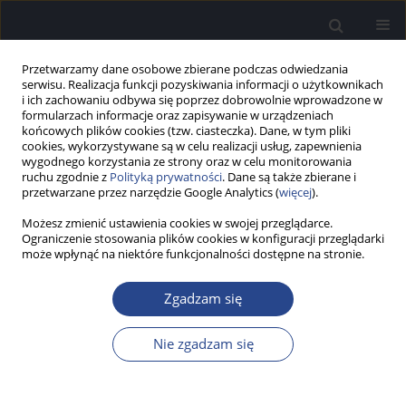
Przetwarzamy dane osobowe zbierane podczas odwiedzania
serwisu. Realizacja funkcji pozyskiwania informacji o użytkownikach
i ich zachowaniu odbywa się poprzez dobrowolnie wprowadzone w
formularzach informacje oraz zapisywanie w urządzeniach
końcowych plików cookies (tzw. ciasteczka). Dane, w tym pliki
cookies, wykorzystywane są w celu realizacji usług, zapewnienia
wygodnego korzystania ze strony oraz w celu monitorowania
ruchu zgodnie z
Polityką prywatności
. Dane są także zbierane i
Autor
Anna Fabijańska
przetwarzane przez narzędzie Google Analytics (
więcej
).
Możesz zmienić ustawienia cookies w swojej przeglądarce.
SPRAWOZDANIE
Ograniczenie stosowania plików cookies w konfiguracji przeglądarki
Sprawozdanie z XI International Tinnitus Seminar,
może wpłynąć na niektóre funkcjonalności dostępne na stronie.
21–24.05.2014 r., Berlin, Niemcy
Zgadzam się
Anna Fabijańska
Now Audiofonol 2014;3(3):52-53
Nie zgadzam się
Statystyki
Artykuł
(PDF)