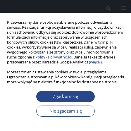
Przetwarzamy dane osobowe zbierane podczas odwiedzania
serwisu. Realizacja funkcji pozyskiwania informacji o użytkownikach
i ich zachowaniu odbywa się poprzez dobrowolnie wprowadzone w
formularzach informacje oraz zapisywanie w urządzeniach
końcowych plików cookies (tzw. ciasteczka). Dane, w tym pliki
cookies, wykorzystywane są w celu realizacji usług, zapewnienia
wygodnego korzystania ze strony oraz w celu monitorowania
ruchu zgodnie z
Polityką prywatności
. Dane są także zbierane i
Autor
Beata Statuch
przetwarzane przez narzędzie Google Analytics (
więcej
).
Możesz zmienić ustawienia cookies w swojej przeglądarce.
Ograniczenie stosowania plików cookies w konfiguracji przeglądarki
PRACA PRZEGLĄDOWA
może wpłynąć na niektóre funkcjonalności dostępne na stronie.
Centralne zaburzenia przetwarzania słuchowego
a problemy w nauce u uczniów klasy II Szkoły
Zgadzam się
Podstawowej
Beata Statuch
,
Zdzisław Marek Kurkowski
Nie zgadzam się
Now Audiofonol 2012;1(3):62-66
DOI
:
https://doi.org/10.17431/883309
Statystyki