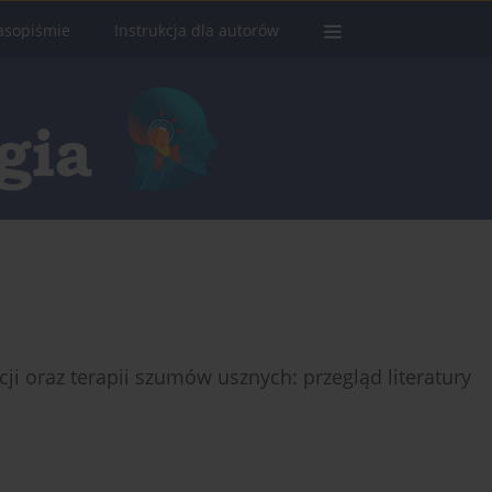
asopiśmie
Instrukcja dla autorów
ji oraz terapii szumów usznych: przegląd literatury