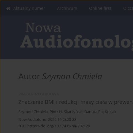
Aktualny numer
Archiwum
Online first
O cz
Autor
Szymon Chmiela
PRACA PRZEGLĄDOWA
Znaczenie BMI i redukcji masy ciała w prewenc
Szymon Chmiela
,
Piotr H. Skarżyński
,
Danuta Raj-Koziak
Now Audiofonol 2025;14(2):20-28
DOI
:
https://doi.org/10.17431/na/202129