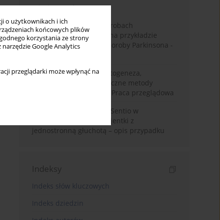
Miesiąc
Rok
i o użytkownikach i ich
Badanie zmysłów w chorobach
rządzeniach końcowych plików
neurodegeneracyjnych na przykładzie
wygodnego korzystania ze strony
choroby Alzheimera i choroby Parkinsona -
z narzędzie Google Analytics
przegląd literatury
acji przeglądarki może wpłynąć na
Choroba Meniere’a – patogeneza,
diagnostyka, niechirurgiczne metody
leczenia i kontrowersje. Praca przeglądowa
Wykorzystanie systemu Sentio w
konfiguracji CROS u pacjentki z
jednostronną głuchotą – opis przypadku
Indeksy
Indeks słów kluczowych
Indeks dziedzin