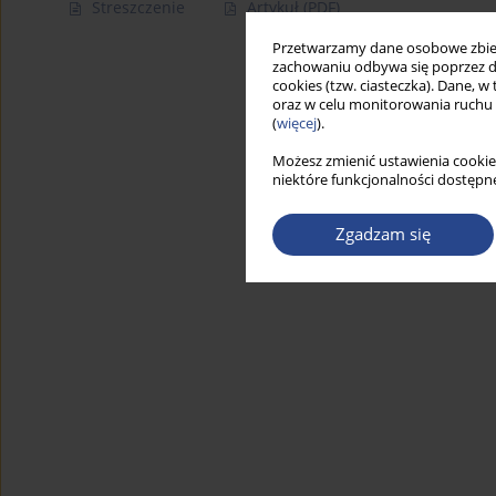
Streszczenie
Artykuł
(PDF)
Przetwarzamy dane osobowe zbiera
zachowaniu odbywa się poprzez d
cookies (tzw. ciasteczka). Dane, w
oraz w celu monitorowania ruchu
(
więcej
).
Możesz zmienić ustawienia cookie
niektóre funkcjonalności dostępne
Zgadzam się