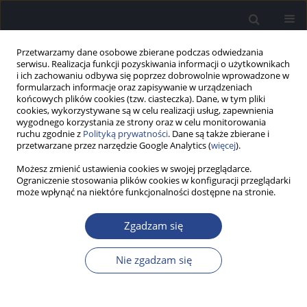
Przetwarzamy dane osobowe zbierane podczas odwiedzania
serwisu. Realizacja funkcji pozyskiwania informacji o użytkownikach
i ich zachowaniu odbywa się poprzez dobrowolnie wprowadzone w
formularzach informacje oraz zapisywanie w urządzeniach
końcowych plików cookies (tzw. ciasteczka). Dane, w tym pliki
cookies, wykorzystywane są w celu realizacji usług, zapewnienia
wygodnego korzystania ze strony oraz w celu monitorowania
ruchu zgodnie z
Polityką prywatności
. Dane są także zbierane i
2/2023 vol. 12
przetwarzane przez narzędzie Google Analytics (
więcej
).
Możesz zmienić ustawienia cookies w swojej przeglądarce.
STUDIUM PRZYPADKU
Ograniczenie stosowania plików cookies w konfiguracji przeglądarki
może wpłynąć na niektóre funkcjonalności dostępne na stronie.
Leczenie niedosłuchu za
Zgadzam się
pomocą stapedotomii u
pacjenta z zespołem Ehlersa–
Nie zgadzam się
Danlosa