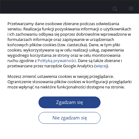
Przetwarzamy dane osobowe zbierane podczas odwiedzania
serwisu. Realizacja funkcji pozyskiwania informacji o użytkownikach
i ich zachowaniu odbywa się poprzez dobrowolnie wprowadzone w
formularzach informacje oraz zapisywanie w urządzeniach
końcowych plików cookies (tzw. ciasteczka). Dane, w tym pliki
cookies, wykorzystywane są w celu realizacji usług, zapewnienia
wygodnego korzystania ze strony oraz w celu monitorowania
ruchu zgodnie z
Polityką prywatności
. Dane są także zbierane i
Słowo kluczowe
centralne
przetwarzane przez narzędzie Google Analytics (
więcej
).
funkcje słuchowe
Możesz zmienić ustawienia cookies w swojej przeglądarce.
Ograniczenie stosowania plików cookies w konfiguracji przeglądarki
może wpłynąć na niektóre funkcjonalności dostępne na stronie.
PRACA BADAWCZA
Funkcje słuchowe u osób śpiewających w chórze
Zgadzam się
Karolina Dajos
,
Zdzisław Marek Kurkowski
Now Audiofonol 2012;1(1):100-104
Nie zgadzam się
DOI
:
https://doi.org/10.17431/882793
Statystyki