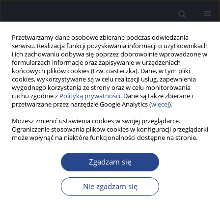
Przetwarzamy dane osobowe zbierane podczas odwiedzania
serwisu. Realizacja funkcji pozyskiwania informacji o użytkownikach
i ich zachowaniu odbywa się poprzez dobrowolnie wprowadzone w
formularzach informacje oraz zapisywanie w urządzeniach
końcowych plików cookies (tzw. ciasteczka). Dane, w tym pliki
cookies, wykorzystywane są w celu realizacji usług, zapewnienia
wygodnego korzystania ze strony oraz w celu monitorowania
ruchu zgodnie z
Polityką prywatności
. Dane są także zbierane i
Słowo kluczowe
implant pniowy
przetwarzane przez narzędzie Google Analytics (
więcej
).
Możesz zmienić ustawienia cookies w swojej przeglądarce.
Ograniczenie stosowania plików cookies w konfiguracji przeglądarki
STUDIUM PRZYPADKU
może wpłynąć na niektóre funkcjonalności dostępne na stronie.
Stan słuchu fonematycznego u pacjenta z
implantem pniowym – studium przypadku
Zgadzam się
Magdalena Maszewska
,
Artur Lorens
,
Anna Piotrowska
,
Henryk
Skarżyński
Nie zgadzam się
Now Audiofonol 2015;4(4):77-85
DOI
:
https://doi.org/10.17431/893293
Statystyki