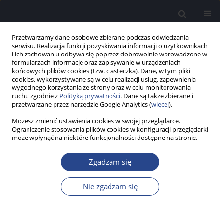
Przetwarzamy dane osobowe zbierane podczas odwiedzania
serwisu. Realizacja funkcji pozyskiwania informacji o użytkownikach
i ich zachowaniu odbywa się poprzez dobrowolnie wprowadzone w
formularzach informacje oraz zapisywanie w urządzeniach
końcowych plików cookies (tzw. ciasteczka). Dane, w tym pliki
cookies, wykorzystywane są w celu realizacji usług, zapewnienia
wygodnego korzystania ze strony oraz w celu monitorowania
ruchu zgodnie z
Polityką prywatności
. Dane są także zbierane i
Słowo kluczowe
rozpoznawanie
przetwarzane przez narzędzie Google Analytics (
więcej
).
Możesz zmienić ustawienia cookies w swojej przeglądarce.
Ograniczenie stosowania plików cookies w konfiguracji przeglądarki
PRAKTYKA KLINICZNA
może wpłynąć na niektóre funkcjonalności dostępne na stronie.
Szumy uszne u dzieci - rozpoznawanie i
postępowanie diagnostyczne
Zgadzam się
Łukasz Mazurek
,
Danuta Raj-Koziak
Now Audiofonol 2024;13(1):68-73
Nie zgadzam się
DOI
:
https://doi.org/10.17431/na/169980
Statystyki