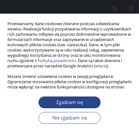
Przetwarzamy dane osobowe zbierane podczas odwiedzania
serwisu. Realizacja funkcji pozyskiwania informacji o użytkownikach
i ich zachowaniu odbywa się poprzez dobrowolnie wprowadzone w
formularzach informacje oraz zapisywanie w urządzeniach
końcowych plików cookies (tzw. ciasteczka). Dane, w tym pliki
cookies, wykorzystywane są w celu realizacji usług, zapewnienia
wygodnego korzystania ze strony oraz w celu monitorowania
ruchu zgodnie z
Polityką prywatności
. Dane są także zbierane i
Słowo kluczowe
ucho środkowe
przetwarzane przez narzędzie Google Analytics (
więcej
).
Możesz zmienić ustawienia cookies w swojej przeglądarce.
PRACA BADAWCZA
Ograniczenie stosowania plików cookies w konfiguracji przeglądarki
Powtarzalność pomiarów absorbancji ucha
może wpłynąć na niektóre funkcjonalności dostępne na stronie.
środkowego u osób dorosłych – badanie
pilotażowe
Zgadzam się
Patrycja Grzesiuk
,
Krzysztof Kochanek
,
Wiesław W. Jędrzejczak
Nie zgadzam się
Now Audiofonol 2024;13(3):36-42
DOI
:
https://doi.org/10.17431/na/188158
Statystyki