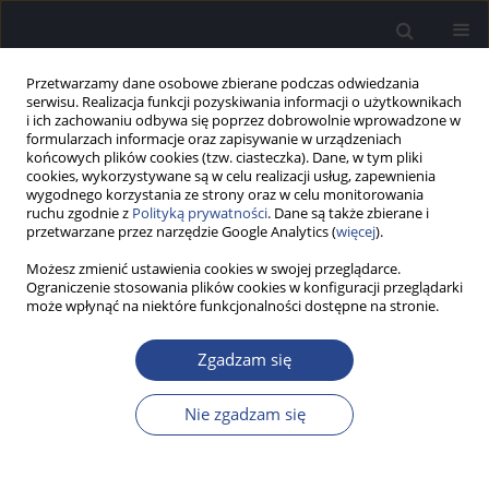
Przetwarzamy dane osobowe zbierane podczas odwiedzania
serwisu. Realizacja funkcji pozyskiwania informacji o użytkownikach
i ich zachowaniu odbywa się poprzez dobrowolnie wprowadzone w
formularzach informacje oraz zapisywanie w urządzeniach
końcowych plików cookies (tzw. ciasteczka). Dane, w tym pliki
cookies, wykorzystywane są w celu realizacji usług, zapewnienia
wygodnego korzystania ze strony oraz w celu monitorowania
ruchu zgodnie z
Polityką prywatności
. Dane są także zbierane i
Słowo kluczowe
zespół Perraulta
przetwarzane przez narzędzie Google Analytics (
więcej
).
Możesz zmienić ustawienia cookies w swojej przeglądarce.
Ograniczenie stosowania plików cookies w konfiguracji przeglądarki
PRACA PRZEGLĄDOWA
może wpłynąć na niektóre funkcjonalności dostępne na stronie.
Zespół Perraulta – cechy kliniczne i podłoże
genetyczne
Zgadzam się
Monika Ołdak
,
Piotr H. Skarżyński
Now Audiofonol 2017;6(2):9-12
Nie zgadzam się
DOI
:
https://doi.org/10.17431/904479
Statystyki