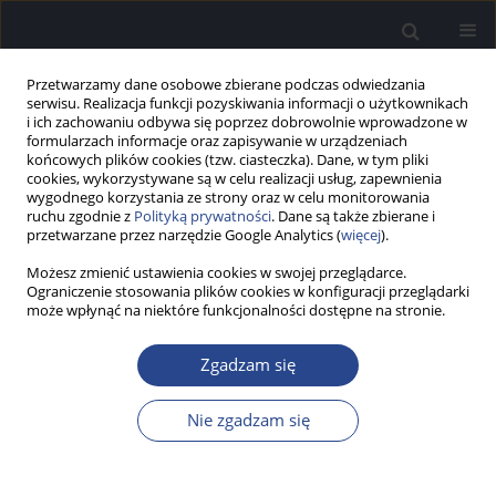
Przetwarzamy dane osobowe zbierane podczas odwiedzania
serwisu. Realizacja funkcji pozyskiwania informacji o użytkownikach
i ich zachowaniu odbywa się poprzez dobrowolnie wprowadzone w
formularzach informacje oraz zapisywanie w urządzeniach
końcowych plików cookies (tzw. ciasteczka). Dane, w tym pliki
cookies, wykorzystywane są w celu realizacji usług, zapewnienia
wygodnego korzystania ze strony oraz w celu monitorowania
ruchu zgodnie z
Polityką prywatności
. Dane są także zbierane i
Autor
Agata Wrońska
przetwarzane przez narzędzie Google Analytics (
więcej
).
Możesz zmienić ustawienia cookies w swojej przeglądarce.
PRACA BADAWCZA
Ograniczenie stosowania plików cookies w konfiguracji przeglądarki
Emisja gry na instrumencie dętym a patologia
może wpłynąć na niektóre funkcjonalności dostępne na stronie.
krtani
Zgadzam się
Ewa Kazanecka
,
Agata Wrońska
,
Agata Szkiełkowska
,
Henryk
Skarżyński
Nie zgadzam się
Now Audiofonol 2014;3(1):29-33
DOI
:
https://doi.org/10.17431/890685
Statystyki