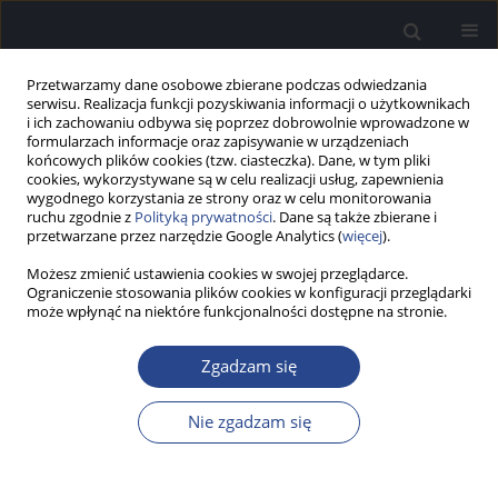
Przetwarzamy dane osobowe zbierane podczas odwiedzania
serwisu. Realizacja funkcji pozyskiwania informacji o użytkownikach
i ich zachowaniu odbywa się poprzez dobrowolnie wprowadzone w
formularzach informacje oraz zapisywanie w urządzeniach
końcowych plików cookies (tzw. ciasteczka). Dane, w tym pliki
cookies, wykorzystywane są w celu realizacji usług, zapewnienia
wygodnego korzystania ze strony oraz w celu monitorowania
ruchu zgodnie z
Polityką prywatności
. Dane są także zbierane i
Autor
Ewelina Bukato
przetwarzane przez narzędzie Google Analytics (
więcej
).
Możesz zmienić ustawienia cookies w swojej przeglądarce.
SPRAWOZDANIE
Ograniczenie stosowania plików cookies w konfiguracji przeglądarki
Sprawozdanie z konferencji Hearing Across the
może wpłynąć na niektóre funkcjonalności dostępne na stronie.
Lifespan (HEaL), 6–8 czerwca 2024, Cernobbio,
Włochy
Zgadzam się
Ewelina Bukato
,
Aleksandra Kołodziejak
,
Rita Zdanowicz
,
Natalia
Nie zgadzam się
Czajka
,
Piotr Henryk Skarżyński
Now Audiofonol 2024;13(4):107-108
Statystyki