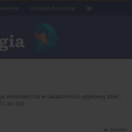
asopiśmie
Instrukcja dla autorów
cje słowotwórcze w świadomości językowej dzieci
1, ss. 426
Statystyki