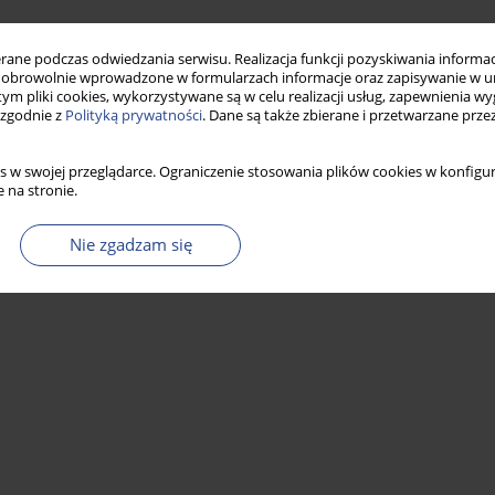
ne podczas odwiedzania serwisu. Realizacja funkcji pozyskiwania informacj
obrowolnie wprowadzone w formularzach informacje oraz zapisywanie w u
– Sylaba – Logos – Paideia. Język w wychowaniu i
 tym pliki cookies, wykorzystywane są w celu realizacji usług, zapewnienia 
: 45 lat pracy naukowej prof. dr hab. Kazimiery
 zgodnie z
Polityką prywatności
. Dane są także zbierane i przetwarzane prze
ecie oraz 30 lat Metody Fonogestów w Polsce, 12–
s w swojej przeglądarce. Ograniczenie stosowania plików cookies w konfigur
 na stronie.
Nie zgadzam się
Statystyki