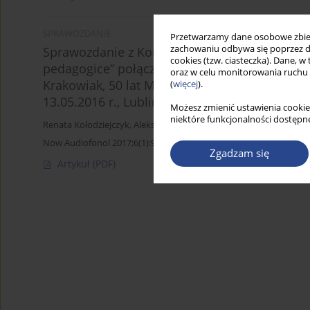
SPRAWOZDANIE
Przetwarzamy dane osobowe zbiera
zachowaniu odbywa się poprzez d
Sprawozdanie z Konferencji Naukowej „Fonem 
cookies (tzw. ciasteczka). Dane, w
pedagogice” połączonej z jubileuszem z okazji
oraz w celu monitorowania ruchu
Krakowiak, 50 lat Metody Cued Speech na świ
(
więcej
).
13.05.2016 r., Lublin
Możesz zmienić ustawienia cookie
niektóre funkcjonalności dostępne
Renata Kołodziejczyk
,
Aleksandra Borowicz
Now Audiofonol 2017;6(1):91-95
Zgadzam się
Artykuł
(PDF)