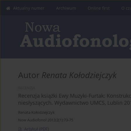
Aktualny numer
Archiwum
Online first
O cz
Autor
Renata Kołodziejczyk
RECENZJA
Recenzja książki Ewy Muzyki-Furtak: Konstruk
niesłyszących. Wydawnictwo UMCS, Lublin 201
Renata Kołodziejczyk
Now Audiofonol 2013;2(1):73-75
Artykuł
(PDF)