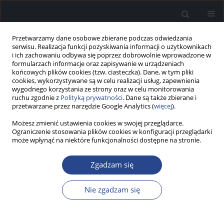
Przetwarzamy dane osobowe zbierane podczas odwiedzania
serwisu. Realizacja funkcji pozyskiwania informacji o użytkownikach
i ich zachowaniu odbywa się poprzez dobrowolnie wprowadzone w
formularzach informacje oraz zapisywanie w urządzeniach
końcowych plików cookies (tzw. ciasteczka). Dane, w tym pliki
cookies, wykorzystywane są w celu realizacji usług, zapewnienia
wygodnego korzystania ze strony oraz w celu monitorowania
ruchu zgodnie z
Polityką prywatności
. Dane są także zbierane i
Autor
Krzysztof Tarczyński
przetwarzane przez narzędzie Google Analytics (
więcej
).
Możesz zmienić ustawienia cookies w swojej przeglądarce.
PRACA BADAWCZA
Ograniczenie stosowania plików cookies w konfiguracji przeglądarki
Analiza wybranych parametrów
może wpłynąć na niektóre funkcjonalności dostępne na stronie.
audiometrycznych przesiewowych badań słuchu
wykonywanych w szkołach
Zgadzam się
Anna Piotrowska
,
Anna Zapert
,
Krzysztof Tarczyński
,
Krzysztof
Nie zgadzam się
Kochanek
Now Audiofonol 2014;3(4):9-13
DOI
:
https://doi.org/10.17431/892679
Statystyki