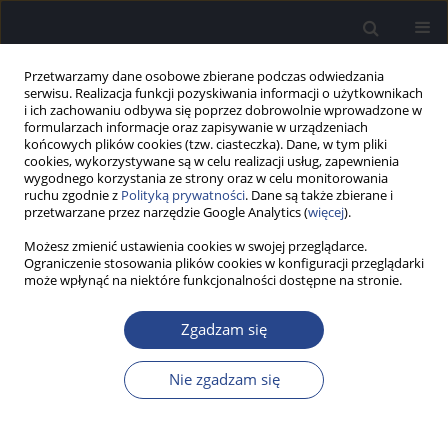
Przetwarzamy dane osobowe zbierane podczas odwiedzania
serwisu. Realizacja funkcji pozyskiwania informacji o użytkownikach
i ich zachowaniu odbywa się poprzez dobrowolnie wprowadzone w
formularzach informacje oraz zapisywanie w urządzeniach
końcowych plików cookies (tzw. ciasteczka). Dane, w tym pliki
cookies, wykorzystywane są w celu realizacji usług, zapewnienia
wygodnego korzystania ze strony oraz w celu monitorowania
ruchu zgodnie z
Polityką prywatności
. Dane są także zbierane i
Autor
Natalia Bałdyga
przetwarzane przez narzędzie Google Analytics (
więcej
).
Możesz zmienić ustawienia cookies w swojej przeglądarce.
PRACA PRZEGLĄDOWA
Ograniczenie stosowania plików cookies w konfiguracji przeglądarki
Postęp diagnostyki genetycznej a zagadka
może wpłynąć na niektóre funkcjonalności dostępne na stronie.
utraconej dziedziczności – gdzie skrywa się
genetyczna przyczyna niewyjaśnionych
Zgadzam się
molekularnie przypadków dziedzicznego
niedosłuchu?
Nie zgadzam się
Natalia Bałdyga
,
Dominika Oziębło
,
Marcin L. Leja
,
Henryk Skarżyński
,
Monika Ołdak