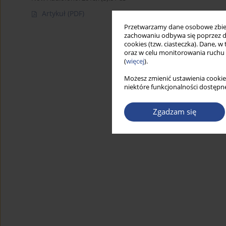
Artykuł
(PDF)
Przetwarzamy dane osobowe zbiera
zachowaniu odbywa się poprzez d
cookies (tzw. ciasteczka). Dane, w
oraz w celu monitorowania ruchu
(
więcej
).
Możesz zmienić ustawienia cookie
niektóre funkcjonalności dostępne
Zgadzam się