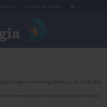
asopiśmie
Instrukcja dla autorów
ical Congress for Young Scientists, 10–13.05.2018
arolina Bieńkowska
,
Klaudia Kunz
,
Katarzyna Nykiel
,
Kinga Włodarczyk
,