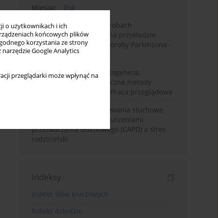
Miesiąc
Rok
Badanie zmysłów w chorobach
i o użytkownikach i ich
rządzeniach końcowych plików
neurodegeneracyjnych na przykładzie
wygodnego korzystania ze strony
choroby Alzheimera i choroby Parkinsona -
z narzędzie Google Analytics
przegląd literatury
Choroba Meniere’a – patogeneza,
acji przeglądarki może wpłynąć na
diagnostyka, niechirurgiczne metody
leczenia i kontrowersje. Praca przeglądowa
Relacje rodzinne i zachowania słuchowe
dzieci z centralnymi zaburzeniami
przetwarzania słuchowego (CAPD) a stres
rodzicielski
Indeksy
Indeks słów kluczowych
Indeks dziedzin