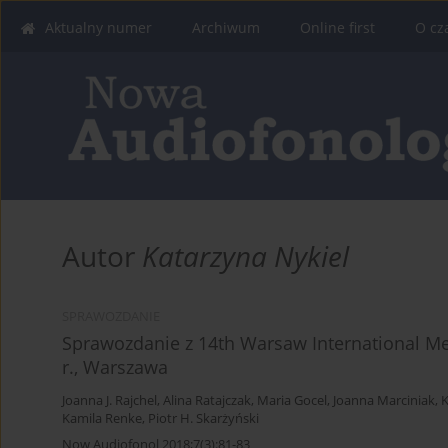
Aktualny numer
Archiwum
Online first
O cz
Autor
Katarzyna Nykiel
SPRAWOZDANIE
Sprawozdanie z 14th Warsaw International Med
r., Warszawa
Joanna J. Rajchel
,
Alina Ratajczak
,
Maria Gocel
,
Joanna Marciniak
,
K
Kamila Renke
,
Piotr H. Skarżyński
Now Audiofonol 2018;7(3):81-83