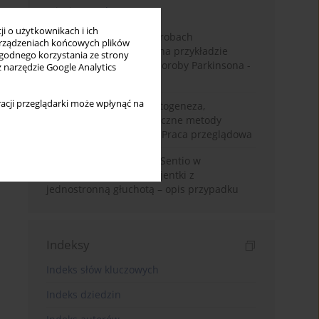
Miesiąc
Rok
i o użytkownikach i ich
Badanie zmysłów w chorobach
rządzeniach końcowych plików
neurodegeneracyjnych na przykładzie
wygodnego korzystania ze strony
choroby Alzheimera i choroby Parkinsona -
z narzędzie Google Analytics
przegląd literatury
acji przeglądarki może wpłynąć na
Choroba Meniere’a – patogeneza,
diagnostyka, niechirurgiczne metody
leczenia i kontrowersje. Praca przeglądowa
Wykorzystanie systemu Sentio w
konfiguracji CROS u pacjentki z
jednostronną głuchotą – opis przypadku
Indeksy
Indeks słów kluczowych
Indeks dziedzin