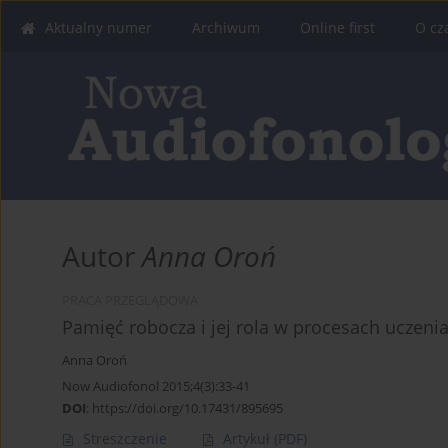
Aktualny numer
Archiwum
Online first
O cz
Autor
Anna Oroń
PRACA PRZEGLĄDOWA
Pamięć robocza i jej rola w procesach uczenia
Anna Oroń
Now Audiofonol 2015;4(3):33-41
DOI
:
https://doi.org/10.17431/895695
Streszczenie
Artykuł
(PDF)