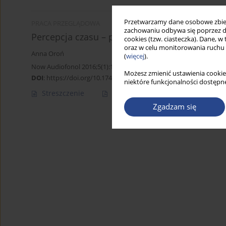
Przetwarzamy dane osobowe zbiera
PRACA PRZEGLĄDOWA
zachowaniu odbywa się poprzez d
Percepcja czasu – przegląd modeli teoretycz
cookies (tzw. ciasteczka). Dane, w
oraz w celu monitorowania ruchu
Anna Oroń
(
więcej
).
Now Audiofonol 2016;5(1):15-22
Możesz zmienić ustawienia cookie
DOI
:
https://doi.org/10.17431/895693
niektóre funkcjonalności dostępne
Streszczenie
Artykuł
(PDF)
Zgadzam się