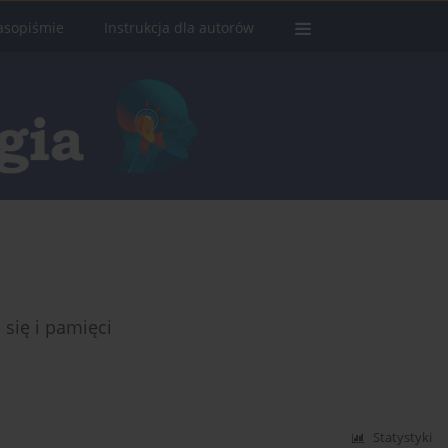
asopiśmie
Instrukcja dla autorów
 się i pamięci
Statystyki