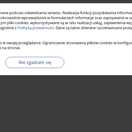
ne podczas odwiedzania serwisu. Realizacja funkcji pozyskiwania informacj
obrowolnie wprowadzone w formularzach informacje oraz zapisywanie w u
nych i metod badań
 tym pliki cookies, wykorzystywane są w celu realizacji usług, zapewnienia 
 zgodnie z
Polityką prywatności
. Dane są także zbierane i przetwarzane prze
s w swojej przeglądarce. Ograniczenie stosowania plików cookies w konfigur
 na stronie.
Statystyki
Nie zgadzam się