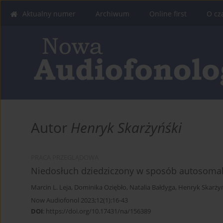
Aktualny numer
Archiwum
Online first
O cz
Autor
Henryk Skarżyńśki
PRACA PRZEGLĄDOWA
Niedosłuch dziedziczony w sposób autosomaln
Marcin L. Leja
,
Dominika Oziębło
,
Natalia Bałdyga
,
Henryk Skarży
Now Audiofonol 2023;12(1):16-43
DOI
:
https://doi.org/10.17431/na/156389