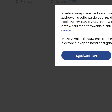
Streszczenie
Artykuł
(PDF)
Przetwarzamy dane osobowe zbiera
zachowaniu odbywa się poprzez d
cookies (tzw. ciasteczka). Dane, w
oraz w celu monitorowania ruchu
(
więcej
).
Możesz zmienić ustawienia cookie
niektóre funkcjonalności dostępne
Zgadzam się