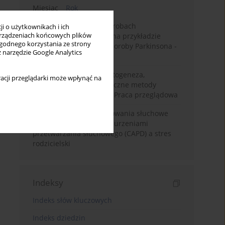
Miesiąc
Rok
Badanie zmysłów w chorobach
i o użytkownikach i ich
rządzeniach końcowych plików
neurodegeneracyjnych na przykładzie
wygodnego korzystania ze strony
choroby Alzheimera i choroby Parkinsona -
z narzędzie Google Analytics
przegląd literatury
Choroba Meniere’a – patogeneza,
acji przeglądarki może wpłynąć na
diagnostyka, niechirurgiczne metody
leczenia i kontrowersje. Praca przeglądowa
Relacje rodzinne i zachowania słuchowe
dzieci z centralnymi zaburzeniami
przetwarzania słuchowego (CAPD) a stres
rodzicielski
Indeksy
Indeks słów kluczowych
Indeks dziedzin