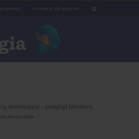
asopiśmie
Instrukcja dla autorów
y dominujący – przegląd literatury
ńśki
,
Monika Ołdak