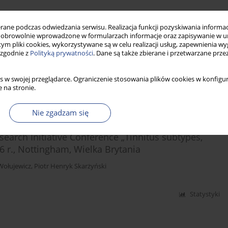
ne podczas odwiedzania serwisu. Realizacja funkcji pozyskiwania informacj
eracji Towarzystw Audiologicznych (EFAS), 19–
obrowolnie wprowadzone w formularzach informacje oraz zapisywanie w u
 tym pliki cookies, wykorzystywane są w celu realizacji usług, zapewnienia 
 zgodnie z
Polityką prywatności
. Dane są także zbierane i przetwarzane prze
s w swojej przeglądarce. Ograniczenie stosowania plików cookies w konfigur
 na stronie.
Statystyki
Nie zgadzam się
search Initiative Conference „Tinnitus subtypes,
 r., Nottingham, Wielka Brytania
Wołujewicz
,
Piotr Henryk Skarżyński
Statystyki