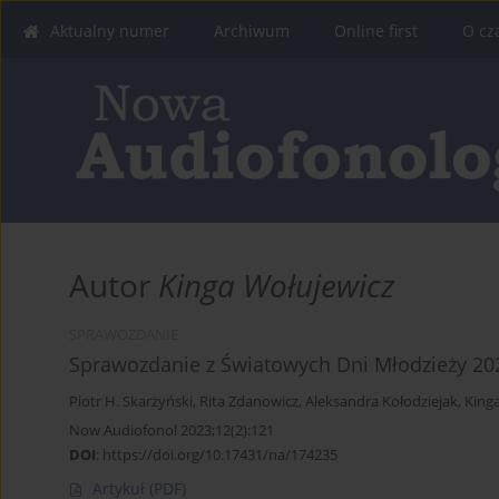
Aktualny numer
Archiwum
Online first
O cz
Autor
Kinga Wołujewicz
SPRAWOZDANIE
Sprawozdanie z Światowych Dni Młodzieży 2023
Piotr H. Skarżyński
,
Rita Zdanowicz
,
Aleksandra Kołodziejak
,
King
Now Audiofonol 2023;12(2):121
DOI
:
https://doi.org/10.17431/na/174235
Artykuł
(PDF)