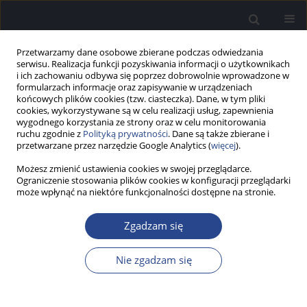
Przetwarzamy dane osobowe zbierane podczas odwiedzania
serwisu. Realizacja funkcji pozyskiwania informacji o użytkownikach
i ich zachowaniu odbywa się poprzez dobrowolnie wprowadzone w
formularzach informacje oraz zapisywanie w urządzeniach
końcowych plików cookies (tzw. ciasteczka). Dane, w tym pliki
cookies, wykorzystywane są w celu realizacji usług, zapewnienia
wygodnego korzystania ze strony oraz w celu monitorowania
ruchu zgodnie z
Polityką prywatności
. Dane są także zbierane i
Autor
Barbara Kaczyńska
przetwarzane przez narzędzie Google Analytics (
więcej
).
Możesz zmienić ustawienia cookies w swojej przeglądarce.
SPRAWOZDANIE
Ograniczenie stosowania plików cookies w konfiguracji przeglądarki
Sprawozdanie z „Konferencji dla pacjentów z
może wpłynąć na niektóre funkcjonalności dostępne na stronie.
szumami usznymi i obniżoną tolerancją na
dźwięki oraz ich Rodzin i Bliskich”, 24
Zgadzam się
października 2020 r., Kajetany – online
Nie zgadzam się
Justyna Jolanta Kutyba
,
Danuta Raj-Koziak
,
Izabela Sarnicka
,
Katarzyna
Beata Cywka
,
Joanna Wójcik
,
Barbara Kaczyńska
,
Piotr Henryk
Skarżyński
,
Henryk Skarżyński
Now Audiofonol 2020;9(4):25-26