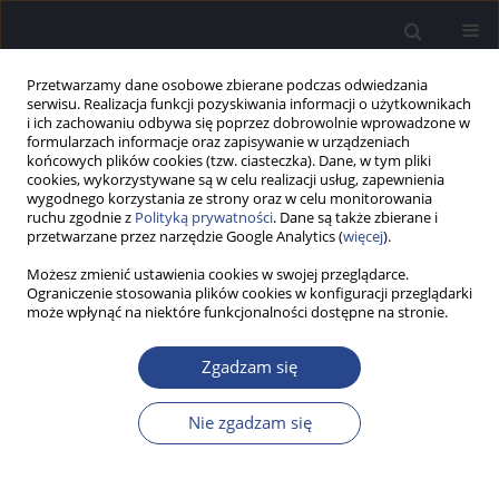
Przetwarzamy dane osobowe zbierane podczas odwiedzania
serwisu. Realizacja funkcji pozyskiwania informacji o użytkownikach
i ich zachowaniu odbywa się poprzez dobrowolnie wprowadzone w
formularzach informacje oraz zapisywanie w urządzeniach
końcowych plików cookies (tzw. ciasteczka). Dane, w tym pliki
cookies, wykorzystywane są w celu realizacji usług, zapewnienia
wygodnego korzystania ze strony oraz w celu monitorowania
ruchu zgodnie z
Polityką prywatności
. Dane są także zbierane i
Autor
Anna Barej
przetwarzane przez narzędzie Google Analytics (
więcej
).
Możesz zmienić ustawienia cookies w swojej przeglądarce.
STUDIUM PRZYPADKU
Ograniczenie stosowania plików cookies w konfiguracji przeglądarki
Nabywanie języka i umiejętności
może wpłynąć na niektóre funkcjonalności dostępne na stronie.
komunikacyjnych przez dziecko z uszkodzonym
narządem słuchu w terapii audytywno-werbalnej.
Zgadzam się
Studium przypadku
Nie zgadzam się
Anna Barej
,
Agnieszka Pankowska
Now Audiofonol 2012;1(1):129-133
DOI
:
https://doi.org/10.17431/882792